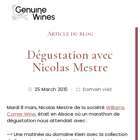
Skip
to
content
Article du blog
Dégustation avec
Nicolas Mestre
Post
Post
25 March 2010
Domain visit
published:
category:
Mardi 8 mars, Nicolas Mestre de la société
Williams
Corner Wine
, était en Alsace où un marathon de
dégustation nous attendait avec :
–> Une matinée au domaine Klein avec la collection