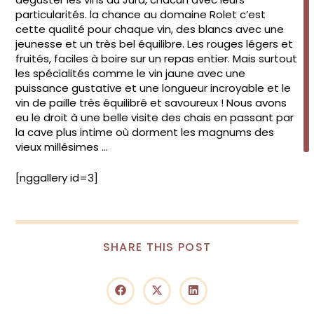
particularités. la chance au domaine Rolet c’est
cette qualité pour chaque vin, des blancs avec une
jeunesse et un très bel équilibre. Les rouges légers et
fruités, faciles à boire sur un repas entier. Mais surtout
les spécialités comme le vin jaune avec une
puissance gustative et une longueur incroyable et le
vin de paille très équilibré et savoureux ! Nous avons
eu le droit à une belle visite des chais en passant par
la cave plus intime où dorment les magnums des
vieux millésimes …
[nggallery id=3]
SHARE
SHARE THIS POST
THIS
CONTENT
Opens
Opens
Opens
in
in
in