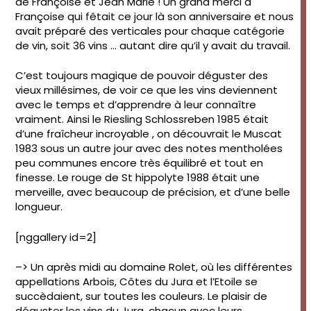
de Françoise et Jean Marie ! Un grand merci à
Françoise qui fêtait ce jour là son anniversaire et nous
avait préparé des verticales pour chaque catégorie
de vin, soit 36 vins … autant dire qu’il y avait du travail.
C’est toujours magique de pouvoir déguster des
vieux millésimes, de voir ce que les vins deviennent
avec le temps et d’apprendre à leur connaître
vraiment. Ainsi le Riesling Schlossreben 1985 était
d’une fraîcheur incroyable , on découvrait le Muscat
1983 sous un autre jour avec des notes mentholées
peu communes encore très équilibré et tout en
finesse. Le rouge de St hippolyte 1988 était une
merveille, avec beaucoup de précision, et d’une belle
longueur.
[nggallery id=2]
–> Un après midi au domaine Rolet, où les différentes
appellations Arbois, Côtes du Jura et l’Etoile se
succèdaient, sur toutes les couleurs. Le plaisir de
déguster les vins du Jura, chacun avec leurs