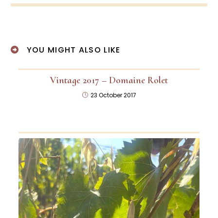
a
a
a
new
new
new
window
window
window
YOU MIGHT ALSO LIKE
Vintage 2017 – Domaine Rolet
23 October 2017