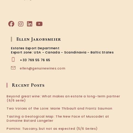
in
your
application
Opens
Opens
Opens
Opens
in
in
in
in
Ellen Jakobsmeier
a
a
a
a
new
new
new
new
Estates Export Department
tab
tab
tab
tab
Export zone: USA - Canada - Scandinavia - Baltic States
+33 769 55 76 65
Opens
ellen@genuinewines.com
in
your
application
Recent Posts
Beyond great wine: What makes an estate a long-term partner
(6/6 serie)
Two Voices of the Loire: Marie Thibault and Frantz Saumon
Tasting a Geological Map: The New Face of Muscadet at
Domaine Batard Langelier
Pomino: Tuscany, but not as expected (5/6 Series)