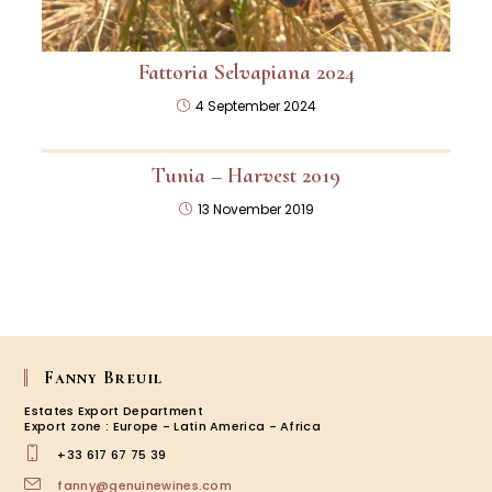
Fattoria Selvapiana 2024
4 September 2024
Tunia – Harvest 2019
13 November 2019
Fanny Breuil
Estates Export Department
Export zone : Europe - Latin America - Africa
+33 617 67 75 39
Opens
fanny@genuinewines.com