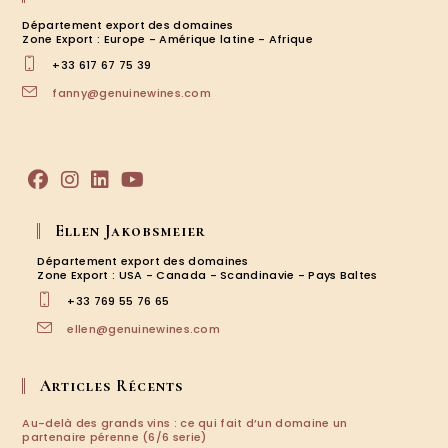
Département export des domaines
Zone Export : Europe - Amérique latine - Afrique
+33 617 67 75 39
S’ouvre
fanny@genuinewines.com
dans
votre
application
S’ouvre
S’ouvre
S’ouvre
S’ouvre
dans
dans
dans
dans
Ellen Jakobsmeier
un
un
un
un
nouvel
nouvel
nouvel
nouvel
Département export des domaines
onglet
onglet
onglet
onglet
Zone Export : USA - Canada - Scandinavie - Pays Baltes
+33 769 55 76 65
S’ouvre
ellen@genuinewines.com
dans
votre
application
Articles Récents
Au-delà des grands vins : ce qui fait d’un domaine un
partenaire pérenne (6/6 serie)