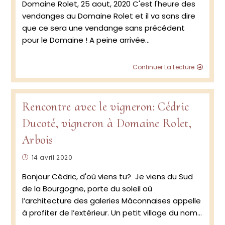
Domaine Rolet, 25 aout, 2020 C'est l'heure des
vendanges au Domaine Rolet et il va sans dire
que ce sera une vendange sans précédent
pour le Domaine ! A peine arrivée…
Visite
Continuer La Lecture
du
vignob
au
Doma
Rencontre avec le vigneron: Cédric
Rolet,
Ducoté, vigneron à Domaine Rolet,
Jura:
Focus
Arbois
sur
le
Publication
14 avril 2020
millés
publiée :
2020
Bonjour Cédric, d'où viens tu? Je viens du Sud
avec
de la Bourgogne, porte du soleil où
Cédri
Ducot
l’architecture des galeries Mâconnaises appelle
à profiter de l’extérieur. Un petit village du nom…