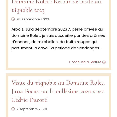
Domaine Rolet : Retour de visite au
vignoble 2023
Publication
20 septembre 2023
publiée :
Arbois, Jura Septembre 2023 A peine arrivée au
domaine Rolet, je suis accueillie par des arômes
d'ananas, de mirabelles, de fruits rouges qui
parfument la cave. La période de vendanges…
Doma
Continuer La Lecture
Rolet
:
Retou
de
Visite du vignoble au Domaine Rolet,
visite
Jura: Focus sur le millésime 2020 avec
au
vignob
Cédric Ducoté
2023
Publication
2 septembre 2020
publiée :