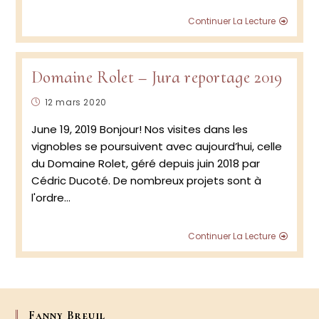
Renco
Continuer La Lecture
avec
le
vigner
Cédri
Domaine Rolet – Jura reportage 2019
Ducot
vigne
Publication
12 mars 2020
à
publiée :
Doma
June 19, 2019 Bonjour! Nos visites dans les
Rolet,
vignobles se poursuivent avec aujourd’hui, celle
Arbois
du Domaine Rolet, géré depuis juin 2018 par
Cédric Ducoté. De nombreux projets sont à
l'ordre…
Doma
Continuer La Lecture
Rolet
–
Jura
repor
2019
Fanny Breuil