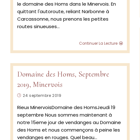
le domaine des Homs dans le Minervois. En
quittant l'autoroute, reliant Narbonne à
Carcassonne, nous prenons les petites
routes sinueuses…
Retour
Continuer La Lecture
de
vignobl
–
Domain
des
Domaine des Homs, Septembre
Homs
2019, Minervois
2020
–
Publication
discuss
24 septembre 2019
avec
publiée :
Rieux MinervoisDomaine des HomsJeudi 19
Jean
Marc
septembre Nous sommes maintenant à
de
notre 15eme jour de vendanges au Domaine
Crozals
des Homs et nous commençons à peine les
vignero
vendanges en rouges. Quel beau…
dans