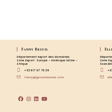
Fanny Breuil
Ell
Département export des domaines
Départe
Zone Export : Europe - Amérique latine -
Zone Ex
Afrique
Scandin
+33 617 67 75 39
+3
S’ouvre
fanny@genuinewines.com
el
dans
votre
application
S’ouvre
S’ouvre
S’ouvre
S’ouvre
dans
dans
dans
dans