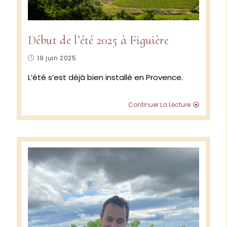
Début de l’été 2025 à Figuière
Publication
19 juin 2025
publiée :
L’été s’est déjà bien installé en Provence.
Début
Continuer La Lecture
de
l’été
2025
à
Figuière