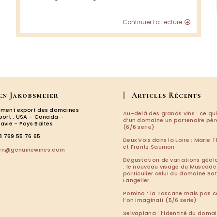
le
Minervo
Domain
Continuer La Lecture
des
Homs,
Septem
2019,
Minervo
en Jakobsmeier
Articles Récents
ment export des domaines
Au-delà des grands vins : ce qui
port : USA - Canada -
d’un domaine un partenaire pé
avie - Pays Baltes
(6/6 serie)
3 769 55 76 65
Deux Voix dans la Loire : Marie T
et Frantz Saumon
S’ouvre
len@genuinewines.com
dans
Dégustation de variations géol
votre
: le nouveau visage du Muscade
particulier celui du domaine Ba
application
Langelier
Pomino : la Toscane mais pas c
l’on imaginait (5/6 serie)
Selvapiana : l’identité du doma