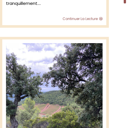
tranquillement.…
Domaine
Continuer La Lecture
des
Homs
:
Minervois
2024