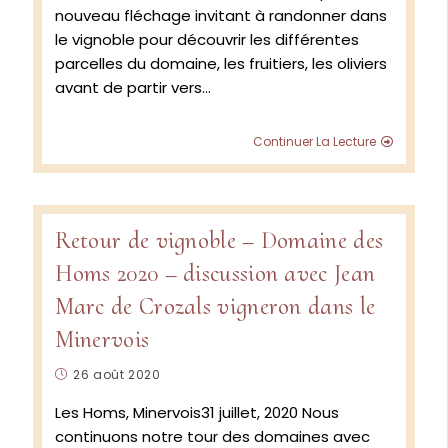
nouveau fléchage invitant à randonner dans
le vignoble pour découvrir les différentes
parcelles du domaine, les fruitiers, les oliviers
avant de partir vers…
Domain
Continuer La Lecture
des
Homs
–
Un
été
Retour de vignoble – Domaine des
sec
Homs 2020 – discussion avec Jean
mais
sans
Marc de Crozals vigneron dans le
canicul
Minervois
Publication
26 août 2020
publiée :
Les Homs, Minervois31 juillet, 2020 Nous
continuons notre tour des domaines avec