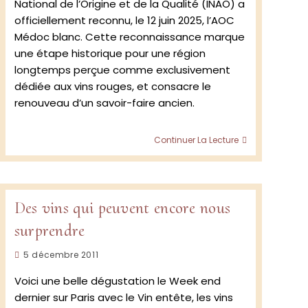
National de l’Origine et de la Qualité (INAO) a
officiellement reconnu, le 12 juin 2025, l’AOC
Médoc blanc. Cette reconnaissance marque
une étape historique pour une région
longtemps perçue comme exclusivement
dédiée aux vins rouges, et consacre le
renouveau d’un savoir-faire ancien.
Une
Continuer La Lecture
nouvelle
AOC
pour
le
vin
Des vins qui peuvent encore nous
blanc
surprendre
du
Château
Publication
Fourcas
5 décembre 2011
Hosten
publiée :
Voici une belle dégustation le Week end
dernier sur Paris avec le Vin entête, les vins