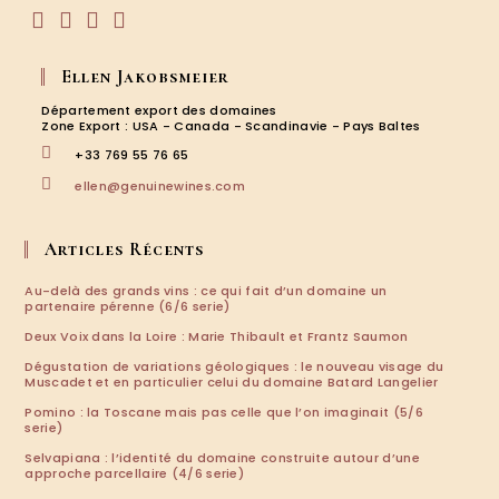
S’ouvre
S’ouvre
S’ouvre
S’ouvre
dans
dans
dans
dans
Ellen Jakobsmeier
un
un
un
un
nouvel
nouvel
nouvel
nouvel
Département export des domaines
onglet
onglet
onglet
onglet
Zone Export : USA - Canada - Scandinavie - Pays Baltes
+33 769 55 76 65
S’ouvre
ellen@genuinewines.com
dans
votre
application
Articles Récents
Au-delà des grands vins : ce qui fait d’un domaine un
partenaire pérenne (6/6 serie)
Deux Voix dans la Loire : Marie Thibault et Frantz Saumon
Dégustation de variations géologiques : le nouveau visage du
Muscadet et en particulier celui du domaine Batard Langelier
Pomino : la Toscane mais pas celle que l’on imaginait (5/6
serie)
Selvapiana : l’identité du domaine construite autour d’une
approche parcellaire (4/6 serie)