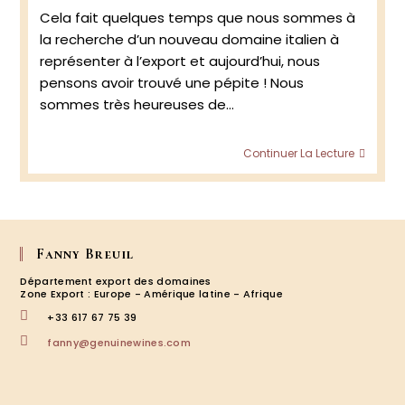
publiée :
Cela fait quelques temps que nous sommes à
la recherche d’un nouveau domaine italien à
représenter à l’export et aujourd’hui, nous
pensons avoir trouvé une pépite ! Nous
sommes très heureuses de…
Bronz
Continuer La Lecture
:
Valpol
&
Amar
Fanny Breuil
Département export des domaines
Zone Export : Europe - Amérique latine - Afrique
+33 617 67 75 39
S’ouvre
fanny@genuinewines.com
dans
votre
application