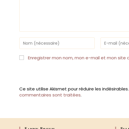
Enter
Enter
your
your
name
email
or
address
Enregistrer mon nom, mon e-mail et mon site 
username
to
to
comment
comment
Ce site utilise Akismet pour réduire les indésirables
commentaires sont traitées
.