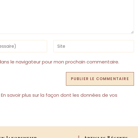
Saisir
l’URL
de
votre
dans le navigateur pour mon prochain commentaire.
site
(facultatif)
.
En savoir plus sur la façon dont les données de vos