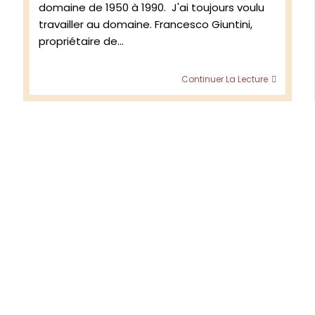
domaine de 1950 à 1990. J'ai toujours voulu
travailler au domaine. Francesco Giuntini,
propriétaire de…
Rencon
Continuer La Lecture
avec
le
vignero
Federic
Giuntini
Fattoria
Selvapi
Chianti
Rufina