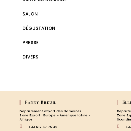
SALON
DÉGUSTATION
PRESSE
DIVERS
Fanny Breuil
Ell
Département export des domaines
Départe
Zone Export : Europe - Amérique latine -
Zone Ex
Afrique
Scandin
+33 617 67 75 39
+3