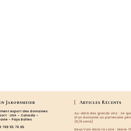
en Jakobsmeier
Articles Récents
ment export des domaines
Au-delà des grands vins : ce qui
port : USA - Canada -
d’un domaine un partenaire pé
avie - Pays Baltes
(6/6 serie)
3 769 55 76 65
Deux Voix dans la Loire : Marie T