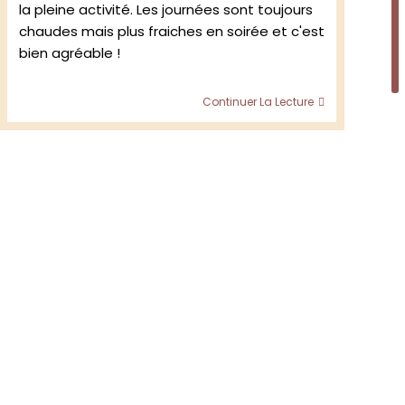
la pleine activité. Les journées sont toujours
chaudes mais plus fraiches en soirée et c'est
bien agréable !
tre
Fattoria
Continuer La Lecture
Selvapiana:
Tour
n:
du
o
vignoble
,
2019,
Chianti
ana,
Rufina,
Toscane