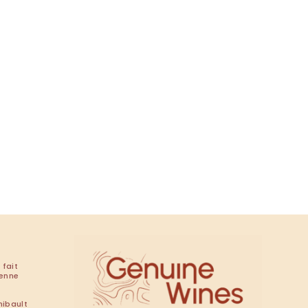
 fait
renne
hibault