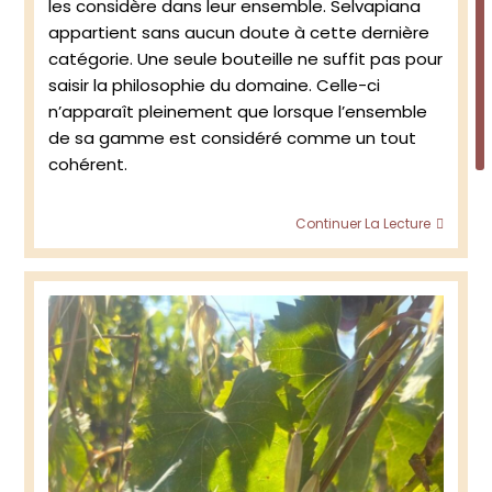
les considère dans leur ensemble. Selvapiana
appartient sans aucun doute à cette dernière
catégorie. Une seule bouteille ne suffit pas pour
saisir la philosophie du domaine. Celle-ci
n’apparaît pleinement que lorsque l’ensemble
de sa gamme est considéré comme un tout
cohérent.
Au-
Continuer La Lecture
delà
des
grand
vins
:
ce
qui
fait
d’un
doma
un
parten
péren