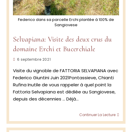
Federico dans sa parcelle Erchi plantée à 100% de
Sangiovese
Selvapiana: Visite des deux crus du
domaine Erchi et Bucerchiale
Publication
6 septembre 2021
publiée :
Visite du vignoble de FATTORIA SELVAPIANA avec
Federico Giuntini Juin 2021Pontassieve, Chianti
Rufina Inutile de vous rappeler à quel point la
Fattoria Selvapiana est dédiée au Sangiovese,
depuis des décennies ... Déjà…
Selvap
Continuer La Lecture
Visite
des
deux