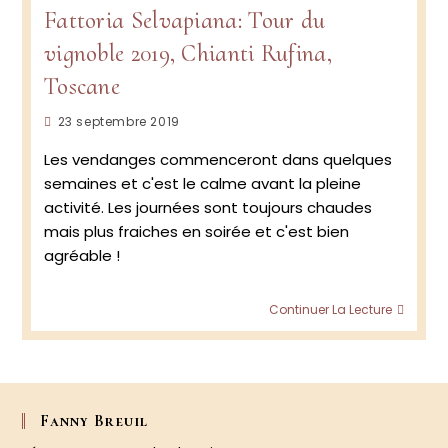
crus
Fattoria Selvapiana: Tour du
du
vignoble 2019, Chianti Rufina,
doma
Erchi
Toscane
et
Bucerc
Publication
23 septembre 2019
publiée :
Les vendanges commenceront dans quelques
semaines et c'est le calme avant la pleine
activité. Les journées sont toujours chaudes
mais plus fraiches en soirée et c'est bien
agréable !
Fattor
Continuer La Lecture
Selvap
Tour
du
vignob
2019,
Chiant
Fanny Breuil
Rufina