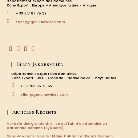
Département export des domaines
Tosca
Zone Export : Europe - Amérique latine - Afrique
+33 617 67 75 39
S’ouvre
fanny@genuinewines.com
dans
votre
application
S’ouvre
S’ouvre
S’ouvre
S’ouvre
dans
dans
dans
dans
Ellen Jakobsmeier
un
un
un
un
nouvel
nouvel
nouvel
nouvel
Département export des domaines
onglet
onglet
onglet
onglet
Zone Export : USA - Canada - Scandinavie - Pays Baltes
+33 769 55 76 65
S’ouvre
ellen@genuinewines.com
dans
votre
application
Articles Récents
Au-delà des grands vins : ce qui fait d’un domaine un
partenaire pérenne (6/6 serie)
Deux Voix dans la Loire : Marie Thibault et Frantz Saumon