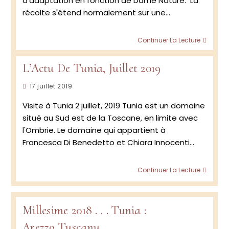
d'adaptation en fonction de Dame Nature. La
récolte s'étend normalement sur une…
L’actu
Continuer La Lecture
de
Tunia
L’Actu De Tunia, Juillet 2019
:
Millés
Publication
17 juillet 2019
2019
publiée :
Visite à Tunia 2 juillet, 2019 Tunia est un domaine
situé au Sud est de la Toscane, en limite avec
l'Ombrie. Le domaine qui appartient à
Francesca Di Benedetto et Chiara Innocenti…
L’Actu
Continuer La Lecture
De
Tunia,
Juillet
2019
Millesime 2018 . . . Tunia :
Arezzo Tuscany