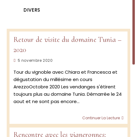
DIVERS
Retour de visite du domaine Tunia –
2020
Publication
5 novembre 2020
publiée :
Tour du vignoble avec Chiara et Francesca et
dégustation du millésime en cours
ArezzoOctobre 2020 Les vendanges s'étirent
toujours plus au domaine Tunia. Démarrée le 24
aout et ne sont pas encore…
Retou
Continuer La Lecture
de
visite
Rencontre avec les vigneronnes:
du