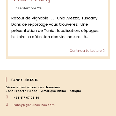
Publication
7 septembre 2018
publiée :
Retour de Vignoble . . . Tunia Arezzo, Tuscany
Dans ce reportage vous trouverez : Une
présentation de Tunia : localisation, cépages,
histoire La définition des vins natures à…
Milles
Continuer La Lecture
2018
.
.
.
Tunia
:
Fanny Breuil
Arezz
Département export des domaines
Zone Export : Europe - Amérique latine - Afrique
+33 617 67 75 39
S’ouvre
fanny@genuinewines.com
dans
votre