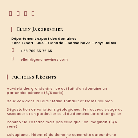
application
S’ouvre
S’ouvre
S’ouvre
S’ouvre
dans
dans
dans
dans
Ellen Jakobsmeier
un
un
un
un
nouvel
nouvel
nouvel
nouvel
Département export des domaines
onglet
onglet
onglet
onglet
Zone Export : USA - Canada - Scandinavie - Pays Baltes
+33 769 55 76 65
S’ouvre
ellen@genuinewines.com
dans
votre
application
Articles Récents
Au-delà des grands vins : ce qui fait d’un domaine un
partenaire pérenne (6/6 serie)
Deux Voix dans la Loire : Marie Thibault et Frantz Saumon
Dégustation de variations géologiques : le nouveau visage du
Muscadet et en particulier celui du domaine Batard Langelier
Pomino : la Toscane mais pas celle que l’on imaginait (5/6
serie)
Selvapiana : l’identité du domaine construite autour d’une