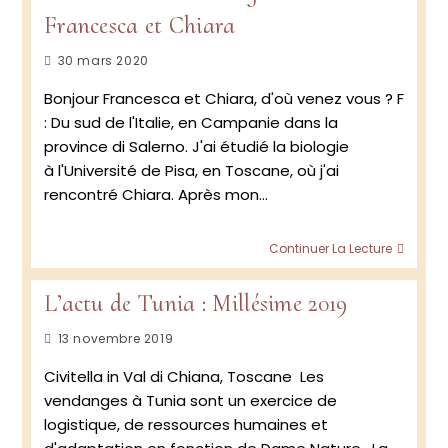
doma
Francesca et Chiara
Tunia
–
Publication
30 mars 2020
2020
publiée :
Bonjour Francesca et Chiara, d'où venez vous ? F
: Du sud de l'Italie, en Campanie dans la
province di Salerno. J'ai étudié la biologie
à l'Université de Pisa, en Toscane, où j'ai
rencontré Chiara. Après mon…
Renco
Continuer La Lecture
avec
les
L’actu de Tunia : Millésime 2019
vigner
Franc
Publication
13 novembre 2019
et
Chiar
publiée :
Civitella in Val di Chiana, Toscane Les
vendanges à Tunia sont un exercice de
logistique, de ressources humaines et