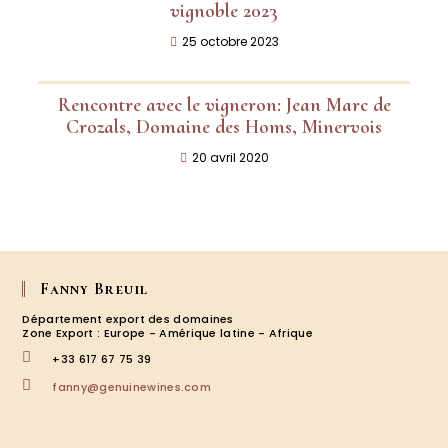
vignoble 2023
25 octobre 2023
Rencontre avec le vigneron: Jean Marc de
Crozals, Domaine des Homs, Minervois
20 avril 2020
Fanny Breuil
Département export des domaines
Zone Export : Europe - Amérique latine - Afrique
+33 617 67 75 39
S’ouvre
fanny@genuinewines.com
dans
votre
application