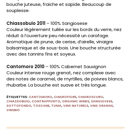
bouche juteuse, fraiche et sapide. Beaucoup de
souplesse.
Chiassobuio 2011
– 100% Sangiosese
Couleur légèrement tuilée sur les bords du verre, nez
réduit à l’ouverture peu nécessité un carafage.
Aromatique de prune, de cerise, d’airelle, vinaigre
balsamique et de sous-bois. Une bouche structurée
avec des tannins fins et soyeux.
Cantomoro 2010
– 100% Cabernet Sauvignon
Couleur intense rouge grenat, nez complexe avec
des notes de caramel, de myrtilles, de poivres blancs,
rhubarbe. La bouche est suave et très longue.
ÉTIQUETTES
:
CANTOMORO
,
CHIAROFIORE
,
CHIAROSCURO
,
CHIASSOBUIO
,
CONTRAPPUNTO
,
ORGANIC WINES
,
SANGIOVESE
,
SOTTOFONDO
,
TOSCANE
,
TUNIA
,
VINS NATURELS
,
VINS ORANGE
,
VINSBIO