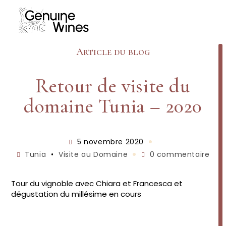
Skip
to
content
Article du blog
Retour de visite du
domaine Tunia – 2020
Publication
5 novembre 2020
publiée :
Post
Commentaires
Tunia
•
Visite au Domaine
0 commentaire
category:
de
la
publication :
Tour du vignoble avec Chiara et Francesca et
dégustation du millésime en cours