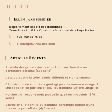
S’ouvre
S’ouvre
S’ouvre
S’ouvre
dans
dans
dans
dans
Ellen Jakobsmeier
un
un
un
un
nouvel
nouvel
nouvel
nouvel
Département export des domaines
onglet
onglet
onglet
onglet
Zone Export : USA - Canada - Scandinavie - Pays Baltes
+33 769 55 76 65
S’ouvre
ellen@genuinewines.com
dans
votre
application
Articles Récents
Au-delà des grands vins : ce qui fait d’un domaine un
partenaire pérenne (6/6 serie)
Deux Voix dans la Loire : Marie Thibault et Frantz Saumon
Dégustation de variations géologiques : le nouveau visage du
Muscadet et en particulier celui du domaine Batard Langelier
Pomino : la Toscane mais pas celle que l’on imaginait (5/6
serie)
Selvapiana : l’identité du domaine construite autour d’une
approche parcellaire (4/6 serie)