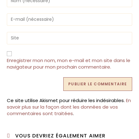
your
name
or
Enter
username
your
to
email
comment
address
Saisir
to
l’URL
comment
de
votre
site
Enregistrer mon nom, mon e-mail et mon site dans le
(facultatif)
navigateur pour mon prochain commentaire.
Ce site utilise Akismet pour réduire les indésirables.
En
savoir plus sur la façon dont les données de vos
commentaires sont traitées
.
VOUS DEVRIEZ ÉGALEMENT AIMER