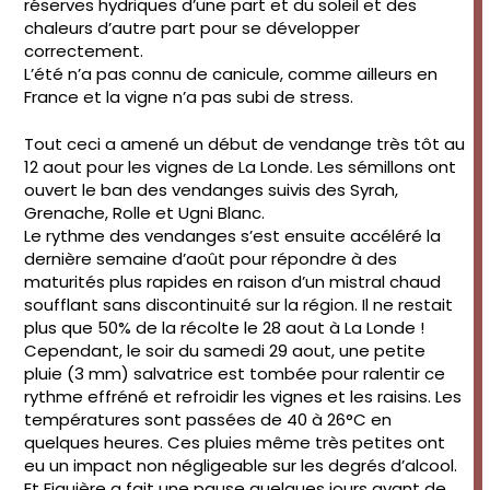
réserves hydriques d’une part et du soleil et des
chaleurs d’autre part pour se développer
correctement.
L’été n’a pas connu de canicule, comme ailleurs en
France et la vigne n’a pas subi de stress.
Tout ceci a amené un début de vendange très tôt au
12 aout pour les vignes de La Londe. Les sémillons ont
ouvert le ban des vendanges suivis des Syrah,
Grenache, Rolle et Ugni Blanc.
Le rythme des vendanges s’est ensuite accéléré la
dernière semaine d’août pour répondre à des
maturités plus rapides en raison d’un mistral chaud
soufflant sans discontinuité sur la région. Il ne restait
plus que 50% de la récolte le 28 aout à La Londe !
Cependant, le soir du samedi 29 aout, une petite
pluie (3 mm) salvatrice est tombée pour ralentir ce
rythme effréné et refroidir les vignes et les raisins. Les
températures sont passées de 40 à 26°C en
quelques heures. Ces pluies même très petites ont
eu un impact non négligeable sur les degrés d’alcool.
Et Figuière a fait une pause quelques jours avant de