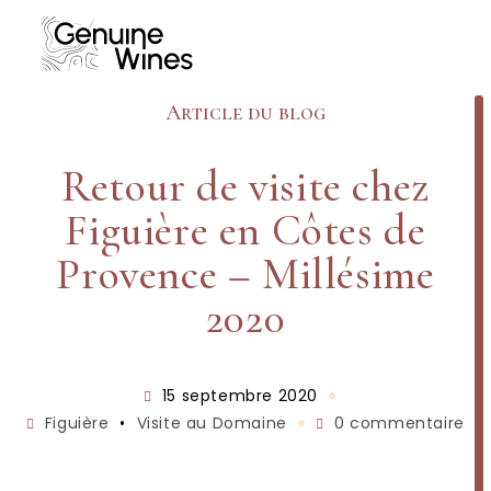
Skip
to
content
Article du blog
Retour de visite chez
Figuière en Côtes de
Provence – Millésime
2020
Publication
15 septembre 2020
publiée :
Post
Commentaires
Figuière
•
Visite au Domaine
0 commentaire
category:
de
la
publication :