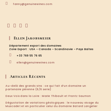
S’ouvre
fanny@genuinewines.com
dans
votre
application
S’ouvre
S’ouvre
S’ouvre
S’ouvre
dans
dans
dans
dans
Ellen Jakobsmeier
un
un
un
un
nouvel
nouvel
nouvel
nouvel
Département export des domaines
onglet
onglet
onglet
onglet
Zone Export : USA - Canada - Scandinavie - Pays Baltes
+33 769 55 76 65
S’ouvre
ellen@genuinewines.com
dans
votre
application
Articles Récents
Au-delà des grands vins : ce qui fait d’un domaine un
partenaire pérenne (6/6 serie)
Deux Voix dans la Loire : Marie Thibault et Frantz Saumon
Dégustation de variations géologiques : le nouveau visage du
Muscadet et en particulier celui du domaine Batard Langelier