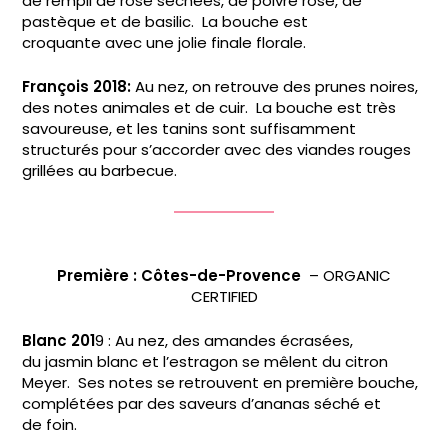
de rempli de rose séchées, de poivre rose, de
pastèque et de basilic. La bouche est
croquante avec une jolie finale florale.
François 2018:
Au nez, on retrouve des prunes noires,
des notes animales et de cuir. La bouche est très
savoureuse, et les tanins sont suffisamment
structurés pour s’accorder avec des viandes rouges
grillées au barbecue.
Première : Côtes-de-Provence
– ORGANIC
CERTIFIED
Blanc 201
9 : Au nez, des amandes écrasées,
du jasmin blanc et l’estragon se mêlent du citron
Meyer. Ses notes se retrouvent en première bouche,
complétées par des saveurs d’ananas séché et
de foin.