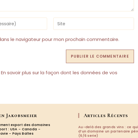
Saisir
l’URL
de
votre
dans le navigateur pour mon prochain commentaire.
site
(facultatif)
.
En savoir plus sur la façon dont les données de vos
en Jakobsmeier
Articles Récents
ment export des domaines
Au-delà des grands vins : ce qui
port : USA - Canada -
d’un domaine un partenaire pé
avie - Pays Baltes
(6/6 serie)