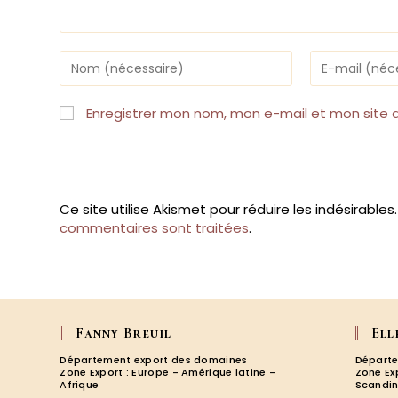
Enter
Enter
your
your
name
email
or
address
Enregistrer mon nom, mon e-mail et mon site 
username
to
to
comment
comment
Ce site utilise Akismet pour réduire les indésirables
commentaires sont traitées
.
Fanny Breuil
Ell
Département export des domaines
Départe
Zone Export : Europe - Amérique latine -
Zone Ex
Afrique
Scandin