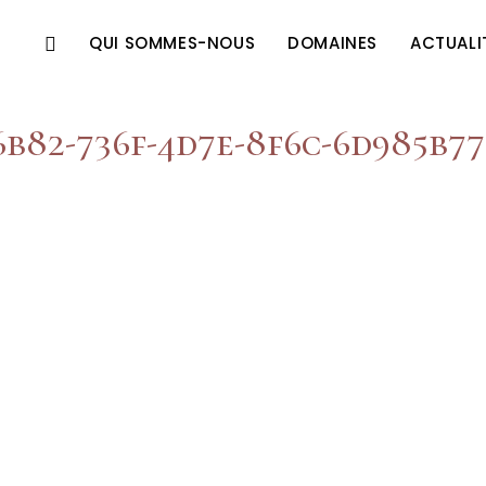
QUI SOMMES-NOUS
DOMAINES
ACTUALI
6b82-736f-4d7e-8f6c-6d985b7