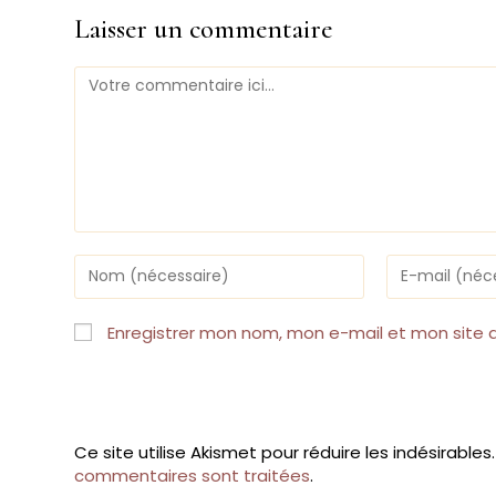
Laisser un commentaire
Comment
Enter
Enter
your
your
name
email
or
address
Enregistrer mon nom, mon e-mail et mon site 
username
to
to
comment
comment
Ce site utilise Akismet pour réduire les indésirables
commentaires sont traitées
.