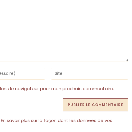
Saisir
l’URL
de
votre
dans le navigateur pour mon prochain commentaire.
site
(facultatif)
.
En savoir plus sur la façon dont les données de vos