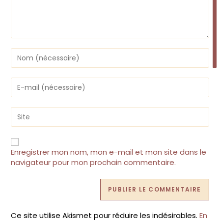
Enter
your
name
or
Enter
username
your
to
email
comment
address
Saisir
to
l’URL
comment
de
votre
site
Enregistrer mon nom, mon e-mail et mon site dans le
(facultatif)
navigateur pour mon prochain commentaire.
Ce site utilise Akismet pour réduire les indésirables.
En