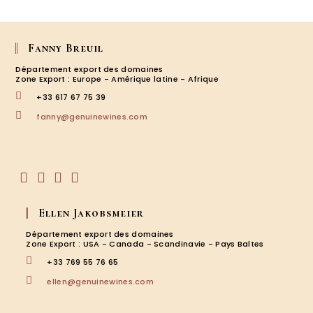
Fanny Breuil
Département export des domaines
Zone Export : Europe - Amérique latine - Afrique
+33 617 67 75 39
S’ouvre
fanny@genuinewines.com
dans
votre
application
S’ouvre
S’ouvre
S’ouvre
S’ouvre
dans
dans
dans
dans
Ellen Jakobsmeier
un
un
un
un
nouvel
nouvel
nouvel
nouvel
Département export des domaines
onglet
onglet
onglet
onglet
Zone Export : USA - Canada - Scandinavie - Pays Baltes
+33 769 55 76 65
S’ouvre
ellen@genuinewines.com
dans
votre