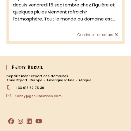
depuis vendredi 15 septembre chez Figuière et
quelques pluies viennent rafraichir
l’atmosphère. Tout le monde au domaine est…
Figuiè
Continuer La Lecture
:
retour
d’une
visite
au
vignob
Fanny Breuil
2023
Département export des domaines
Zone Export : Europe - Amérique latine - Afrique
+33 617 67 75 39
S’ouvre
fanny@genuinewines.com
dans
votre
application
S’ouvre
S’ouvre
S’ouvre
S’ouvre