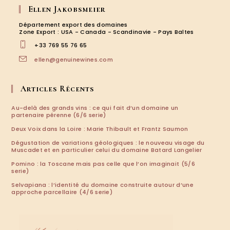
dans
dans
dans
dans
Ellen Jakobsmeier
un
un
un
un
nouvel
nouvel
nouvel
nouvel
Département export des domaines
onglet
onglet
onglet
onglet
Zone Export : USA - Canada - Scandinavie - Pays Baltes
+33 769 55 76 65
S’ouvre
ellen@genuinewines.com
dans
votre
application
Articles Récents
Au-delà des grands vins : ce qui fait d’un domaine un
partenaire pérenne (6/6 serie)
Deux Voix dans la Loire : Marie Thibault et Frantz Saumon
Dégustation de variations géologiques : le nouveau visage du
Muscadet et en particulier celui du domaine Batard Langelier
Pomino : la Toscane mais pas celle que l’on imaginait (5/6
serie)
Selvapiana : l’identité du domaine construite autour d’une
approche parcellaire (4/6 serie)