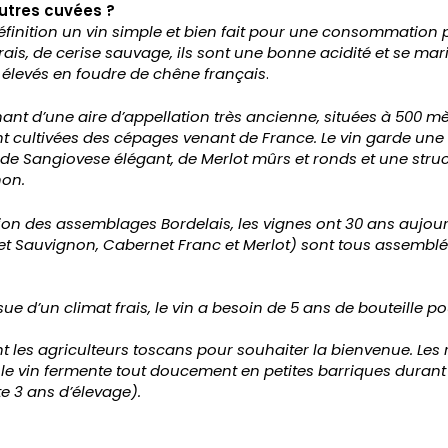
autres cuvées ?
éfinition un vin simple et bien fait pour une consommation p
frais, de cerise sauvage, ils sont une bonne acidité et se mar
nt élevés en foudre de chêne français
.
nt d’une aire d’appellation très ancienne, situées à 500 mèt
t cultivées des cépages venant de France. Le vin garde une b
 de Sangiovese élégant, de Merlot mûrs et ronds et une str
non.
on des assemblages Bordelais, les vignes ont 30 ans aujourd’
rnet Sauvignon, Cabernet Franc et Merlot) sont tous assembl
e d’un climat frais, le vin a besoin de 5 ans de bouteille p
nt les agriculteurs toscans pour souhaiter la bienvenue. Les
t le vin fermente tout doucement en petites barriques dura
te 3 ans d’élevage).