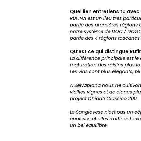
Quel lien entretiens tu avec
RUFINA est un lieu très particu
part
i
e des premières régions 
notre système de DOC / DOGC e
partie des 4 régions toscanes 
Qu’est ce qui distingue Ruf
La différence principale est l
maturation des raisins plus lo
Les vins sont plus élégants, pl
A Selvapiana nous ne cultivon
vieilles vignes et de clones p
project Chianti Classico 200.
Le Sangiovese n’est pas un cépag
épaisses et elles s’affinent a
un bel équilibre.