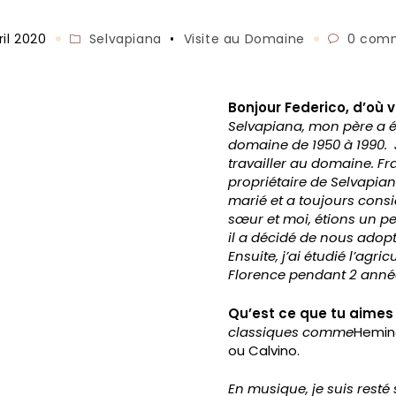
ion
Post
Commenta
ril 2020
Selvapiana
•
Visite au Domaine
0 comm
category:
de
la
publicatio
Bonjour Federico, d’où 
Selvapiana, mon père a é
domaine de 1950 à 1990. J
travailler au domaine. Fr
propriétaire de Selvapian
marié et a toujours cons
sœur et moi, étions un peu
il a décidé de nous adop
Ensuite, j’ai étudié l’agric
Florence pendant 2 anné
Qu’est ce que tu aimes
classiques comme
Heming
ou Calvino.
En musique, je suis resté 