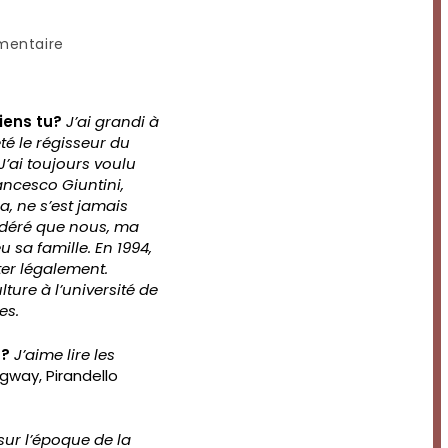
ires
entaire
n :
viens tu?
J’ai grandi à
té le régisseur du
’ai toujours voulu
ancesco Giuntini,
a, ne s’est jamais
idéré que nous, ma
 sa famille. En 1994,
ter légalement.
ulture à l’université de
es.
 ?
J’aime lire les
way, Pirandello
sur l’époque de la