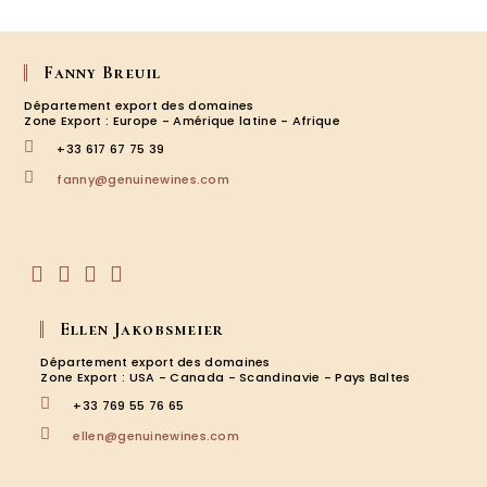
Fanny Breuil
Département export des domaines
Zone Export : Europe - Amérique latine - Afrique
+33 617 67 75 39
S’ouvre
fanny@genuinewines.com
dans
votre
application
S’ouvre
S’ouvre
S’ouvre
S’ouvre
dans
dans
dans
dans
Ellen Jakobsmeier
un
un
un
un
nouvel
nouvel
nouvel
nouvel
Département export des domaines
onglet
onglet
onglet
onglet
Zone Export : USA - Canada - Scandinavie - Pays Baltes
+33 769 55 76 65
S’ouvre
ellen@genuinewines.com
dans
votre