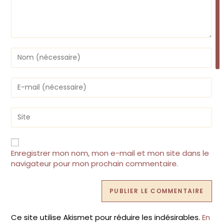
Enter
your
name
or
Enter
username
your
to
email
comment
address
Saisir
to
l’URL
comment
de
votre
site
Enregistrer mon nom, mon e-mail et mon site dans le
(facultatif)
navigateur pour mon prochain commentaire.
Ce site utilise Akismet pour réduire les indésirables.
En