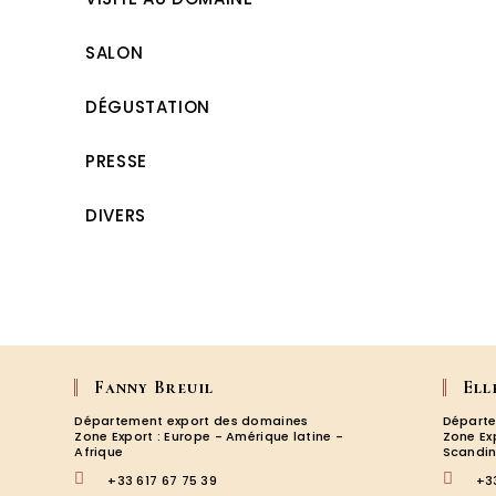
SALON
DÉGUSTATION
PRESSE
DIVERS
Fanny Breuil
Ell
Département export des domaines
Départe
Zone Export : Europe - Amérique latine -
Zone Ex
Afrique
Scandin
+33 617 67 75 39
+3