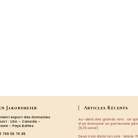
en Jakobsmeier
Articles Récents
ment export des domaines
Au-delà des grands vins : ce qui
port : USA - Canada -
d’un domaine un partenaire pé
avie - Pays Baltes
(6/6 serie)
3 769 55 76 65
Deux Voix dans la Loire : Marie T