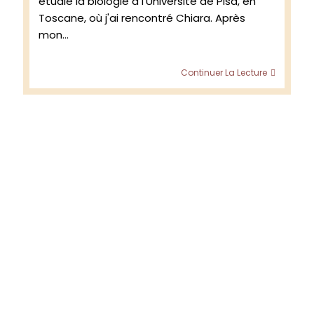
étudié la biologie à l'Université de Pisa, en
Toscane, où j'ai rencontré Chiara. Après
mon…
Rencon
Continuer La Lecture
avec
les
vignero
France
et
Chiara