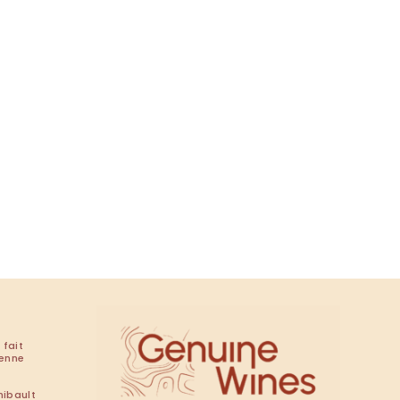
 fait
renne
hibault