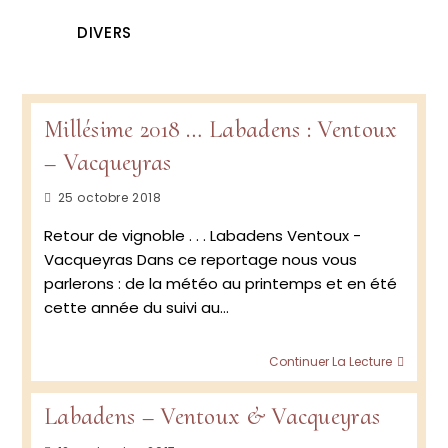
DIVERS
Millésime 2018 … Labadens : Ventoux
– Vacqueyras
Publication
25 octobre 2018
publiée :
Retour de vignoble . . . Labadens Ventoux -
Vacqueyras Dans ce reportage nous vous
parlerons : de la météo au printemps et en été
cette année du suivi au…
Millés
Continuer La Lecture
2018 …
Labad
Labadens – Ventoux & Vacqueyras
:
Vento