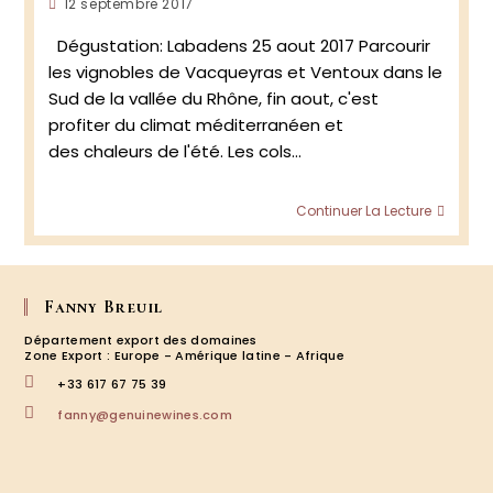
Publication
12 septembre 2017
–
Vacqu
publiée :
Dégustation: Labadens 25 aout 2017 Parcourir
les vignobles de Vacqueyras et Ventoux dans le
Sud de la vallée du Rhône, fin aout, c'est
profiter du climat méditerranéen et
des chaleurs de l'été. Les cols…
Labad
Continuer La Lecture
–
Vento
&
Vacqu
Fanny Breuil
Département export des domaines
Zone Export : Europe - Amérique latine - Afrique
+33 617 67 75 39
S’ouvre
fanny@genuinewines.com
dans
votre
application