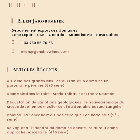
S’ouvre
S’ouvre
S’ouvre
S’ouvre
dans
dans
dans
dans
Ellen Jakobsmeier
un
un
un
un
nouvel
nouvel
nouvel
nouvel
Département export des domaines
onglet
onglet
onglet
onglet
Zone Export : USA - Canada - Scandinavie - Pays Baltes
+33 769 55 76 65
S’ouvre
ellen@genuinewines.com
dans
votre
application
Articles Récents
Au-delà des grands vins : ce qui fait d’un domaine un
partenaire pérenne (6/6 serie)
Deux Voix dans la Loire : Marie Thibault et Frantz Saumon
Dégustation de variations géologiques : le nouveau visage du
Muscadet et en particulier celui du domaine Batard Langelier
Pomino : la Toscane mais pas celle que l’on imaginait (5/6
serie)
Selvapiana : l’identité du domaine construite autour d’une
approche parcellaire (4/6 serie)