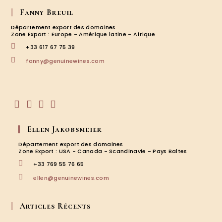
–
Vacqu
Fanny Breuil
Département export des domaines
Zone Export : Europe - Amérique latine - Afrique
+33 617 67 75 39
S’ouvre
fanny@genuinewines.com
dans
votre
application
S’ouvre
S’ouvre
S’ouvre
S’ouvre
dans
dans
dans
dans
Ellen Jakobsmeier
un
un
un
un
nouvel
nouvel
nouvel
nouvel
Département export des domaines
onglet
onglet
onglet
onglet
Zone Export : USA - Canada - Scandinavie - Pays Baltes
+33 769 55 76 65
S’ouvre
ellen@genuinewines.com
dans
votre
application
Articles Récents