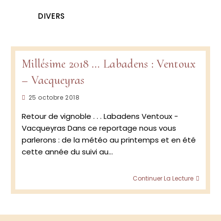
DIVERS
Millésime 2018 … Labadens : Ventoux
– Vacqueyras
Publication
25 octobre 2018
publiée :
Retour de vignoble . . . Labadens Ventoux -
Vacqueyras Dans ce reportage nous vous
parlerons : de la météo au printemps et en été
cette année du suivi au…
Millés
Continuer La Lecture
2018 …
Labad
:
Vento