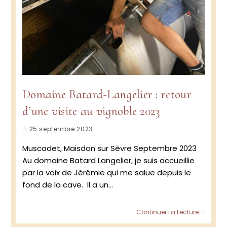
Domaine Batard-Langelier : retour
d’une visite au vignoble 2023
Publication
25 septembre 2023
publiée :
Muscadet, Maisdon sur Sèvre Septembre 2023
Au domaine Batard Langelier, je suis accueillie
par la voix de Jérémie qui me salue depuis le
fond de la cave. Il a un…
Doma
Continuer La Lecture
Batar