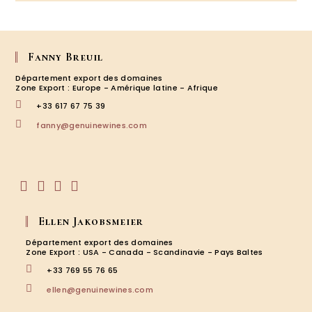
Langel
:
retour
d’une
visite
Fanny Breuil
au
Département export des domaines
vignob
Zone Export : Europe - Amérique latine - Afrique
2023
+33 617 67 75 39
S’ouvre
fanny@genuinewines.com
dans
votre
application
S’ouvre
S’ouvre
S’ouvre
S’ouvre
dans
dans
dans
dans
Ellen Jakobsmeier
un
un
un
un
nouvel
nouvel
nouvel
nouvel
Département export des domaines
onglet
onglet
onglet
onglet
Zone Export : USA - Canada - Scandinavie - Pays Baltes
+33 769 55 76 65
S’ouvre
ellen@genuinewines.com
dans