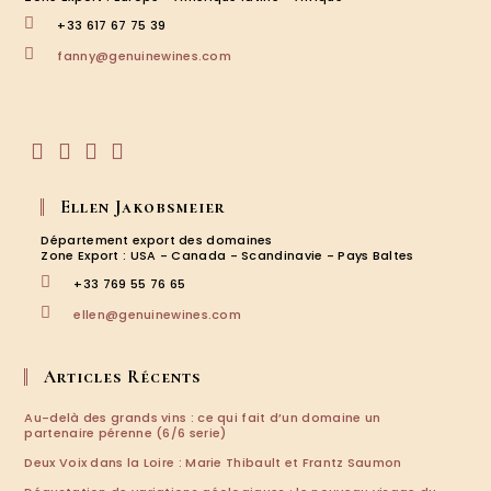
+33 617 67 75 39
S’ouvre
fanny@genuinewines.com
dans
votre
application
S’ouvre
S’ouvre
S’ouvre
S’ouvre
dans
dans
dans
dans
Ellen Jakobsmeier
un
un
un
un
nouvel
nouvel
nouvel
nouvel
Département export des domaines
onglet
onglet
onglet
onglet
Zone Export : USA - Canada - Scandinavie - Pays Baltes
+33 769 55 76 65
S’ouvre
ellen@genuinewines.com
dans
votre
application
Articles Récents
Au-delà des grands vins : ce qui fait d’un domaine un
partenaire pérenne (6/6 serie)
Deux Voix dans la Loire : Marie Thibault et Frantz Saumon