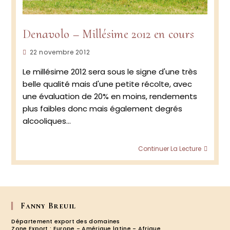
Denavolo – Millésime 2012 en cours
Publication
22 novembre 2012
publiée :
Le millésime 2012 sera sous le signe d'une très
belle qualité mais d'une petite récolte, avec
une évaluation de 20% en moins, rendements
plus faibles donc mais également degrés
alcooliques…
Denav
Continuer La Lecture
–
Millés
2012
en
cours
Fanny Breuil
Département export des domaines
Zone Export : Europe - Amérique latine - Afrique