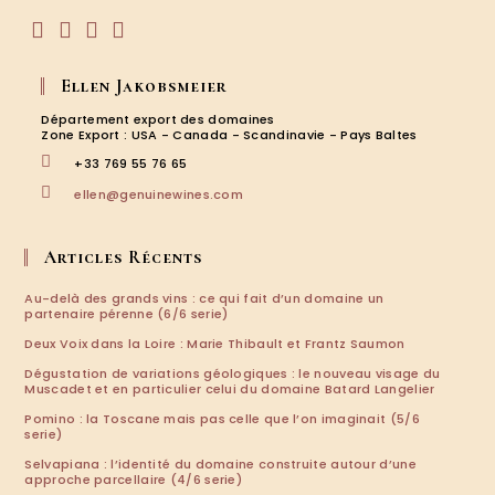
S’ouvre
S’ouvre
S’ouvre
S’ouvre
dans
dans
dans
dans
Ellen Jakobsmeier
un
un
un
un
nouvel
nouvel
nouvel
nouvel
Département export des domaines
onglet
onglet
onglet
onglet
Zone Export : USA - Canada - Scandinavie - Pays Baltes
+33 769 55 76 65
S’ouvre
ellen@genuinewines.com
dans
votre
application
Articles Récents
Au-delà des grands vins : ce qui fait d’un domaine un
partenaire pérenne (6/6 serie)
Deux Voix dans la Loire : Marie Thibault et Frantz Saumon
Dégustation de variations géologiques : le nouveau visage du
Muscadet et en particulier celui du domaine Batard Langelier
Pomino : la Toscane mais pas celle que l’on imaginait (5/6
serie)
Selvapiana : l’identité du domaine construite autour d’une
approche parcellaire (4/6 serie)