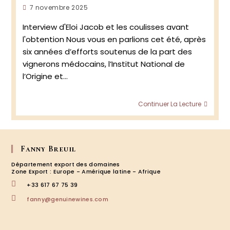
Publication
7 novembre 2025
publiée :
Interview d'Eloi Jacob et les coulisses avant
l'obtention Nous vous en parlions cet été, après
six années d’efforts soutenus de la part des
vignerons médocains, l’Institut National de
l’Origine et…
Nouvel
Continuer La Lecture
AOC
Médo
blanc
–
Fanny Breuil
partie
2
Département export des domaines
Zone Export : Europe - Amérique latine - Afrique
+33 617 67 75 39
S’ouvre
fanny@genuinewines.com
dans
votre
application