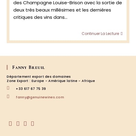
des Champagne Louise-Brison avec la sortie de
deux très beaux millésimes et les dernières
critiques des vins dans…
Cham
Continuer La Lecture
Louise
Brison:
Nouve
millés
Fanny Breuil
Département export des domaines
Zone Export : Europe - Amérique latine - Afrique
+33 617 67 75 39
S’ouvre
fanny@genuinewines.com
dans
votre
application
S’ouvre
S’ouvre
S’ouvre
S’ouvre
dans
dans
dans
dans