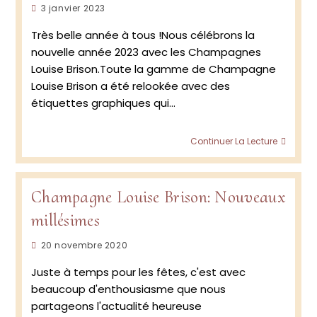
Publication
3 janvier 2023
publiée :
Très belle année à tous !Nous célébrons la
nouvelle année 2023 avec les Champagnes
Louise Brison.Toute la gamme de Champagne
Louise Brison a été relookée avec des
étiquettes graphiques qui…
Cham
Continuer La Lecture
Louise
Brison
Champagne Louise Brison: Nouveaux
millésimes
Publication
20 novembre 2020
publiée :
Juste à temps pour les fêtes, c'est avec
beaucoup d'enthousiasme que nous
partageons l'actualité heureuse