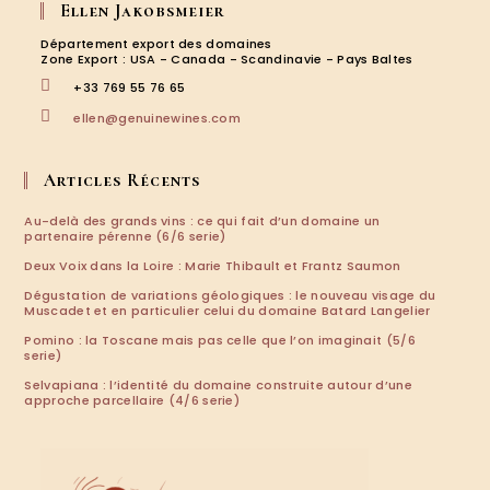
Ellen Jakobsmeier
un
un
un
un
nouvel
nouvel
nouvel
nouvel
Département export des domaines
onglet
onglet
onglet
onglet
Zone Export : USA - Canada - Scandinavie - Pays Baltes
+33 769 55 76 65
S’ouvre
ellen@genuinewines.com
dans
votre
application
Articles Récents
Au-delà des grands vins : ce qui fait d’un domaine un
partenaire pérenne (6/6 serie)
Deux Voix dans la Loire : Marie Thibault et Frantz Saumon
Dégustation de variations géologiques : le nouveau visage du
Muscadet et en particulier celui du domaine Batard Langelier
Pomino : la Toscane mais pas celle que l’on imaginait (5/6
serie)
Selvapiana : l’identité du domaine construite autour d’une
approche parcellaire (4/6 serie)