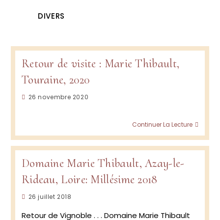
DIVERS
Retour de visite : Marie Thibault,
Touraine, 2020
Publication
26 novembre 2020
publiée :
Retou
Continuer La Lecture
de
visite
:
Marie
Domaine Marie Thibault, Azay-le-
Thibau
Rideau, Loire: Millésime 2018
Tourai
2020
Publication
26 juillet 2018
publiée :
Retour de Vignoble . . . Domaine Marie Thibault