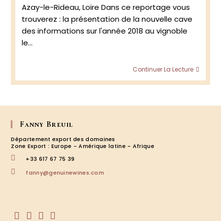
Azay-le-Rideau, Loire Dans ce reportage vous
trouverez : la présentation de la nouvelle cave
des informations sur l'année 2018 au vignoble
le…
Doma
Continuer La Lecture
Marie
Thibau
Azay-
le-
Rideau
Loire:
Fanny Breuil
Millés
Département export des domaines
2018
Zone Export : Europe - Amérique latine - Afrique
+33 617 67 75 39
S’ouvre
fanny@genuinewines.com
dans
votre
application