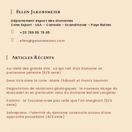
S’ouvre
S’ouvre
S’ouvre
S’ouvre
dans
dans
dans
dans
Ellen Jakobsmeier
un
un
un
un
nouvel
nouvel
nouvel
nouvel
Département export des domaines
onglet
onglet
onglet
onglet
Zone Export : USA - Canada - Scandinavie - Pays Baltes
+33 769 55 76 65
S’ouvre
ellen@genuinewines.com
dans
votre
application
Articles Récents
Au-delà des grands vins : ce qui fait d’un domaine un
partenaire pérenne (6/6 serie)
Deux Voix dans la Loire : Marie Thibault et Frantz Saumon
Dégustation de variations géologiques : le nouveau visage du
Muscadet et en particulier celui du domaine Batard Langelier
Pomino : la Toscane mais pas celle que l’on imaginait (5/6
serie)
Selvapiana : l’identité du domaine construite autour d’une
approche parcellaire (4/6 serie)