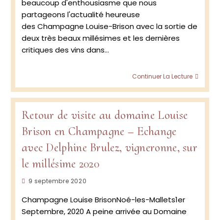
beaucoup d'enthousiasme que nous
partageons l'actualité heureuse
des Champagne Louise-Brison avec la sortie de
deux très beaux millésimes et les dernières
critiques des vins dans…
Cham
Continuer La Lecture
Louise
Brison:
Nouve
millés
Retour de visite au domaine Louise
Brison en Champagne – Echange
avec Delphine Brulez, vigneronne, sur
le millésime 2020
Publication
9 septembre 2020
publiée :
Champagne Louise BrisonNoé-les-Mallets1er
Septembre, 2020 A peine arrivée au Domaine