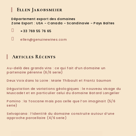
S’ouvre
S’ouvre
S’ouvre
S’ouvre
millés
dans
dans
dans
dans
2020
Ellen Jakobsmeier
un
un
un
un
nouvel
nouvel
nouvel
nouvel
Département export des domaines
onglet
onglet
onglet
onglet
Zone Export : USA - Canada - Scandinavie - Pays Baltes
+33 769 55 76 65
S’ouvre
ellen@genuinewines.com
dans
votre
application
Articles Récents
Au-delà des grands vins : ce qui fait d’un domaine un
partenaire pérenne (6/6 serie)
Deux Voix dans la Loire : Marie Thibault et Frantz Saumon
Dégustation de variations géologiques : le nouveau visage du
Muscadet et en particulier celui du domaine Batard Langelier
Pomino : la Toscane mais pas celle que l’on imaginait (5/6
serie)
Selvapiana : l’identité du domaine construite autour d’une
approche parcellaire (4/6 serie)