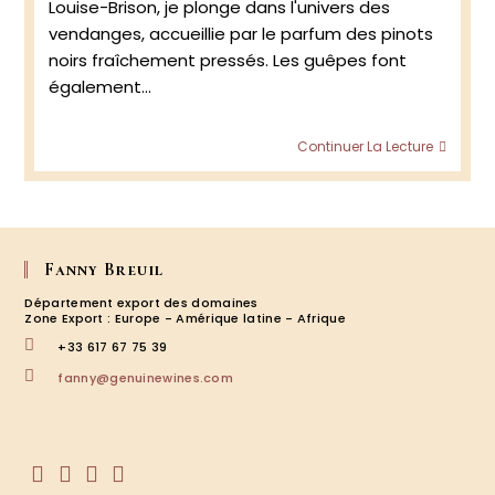
Louise-Brison, je plonge dans l'univers des
vendanges, accueillie par le parfum des pinots
noirs fraîchement pressés. Les guêpes font
également…
Retou
Continuer La Lecture
de
visite
au
doma
Louise
Brison
Fanny Breuil
en
Département export des domaines
Cham
Zone Export : Europe - Amérique latine - Afrique
–
+33 617 67 75 39
Echan
avec
S’ouvre
fanny@genuinewines.com
Delph
dans
Brulez,
votre
application
vigner
sur
le