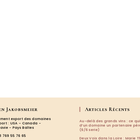
fête
ses
30
ans
en Jakobsmeier
Articles Récents
ment export des domaines
Au-delà des grands vins : ce qui
port : USA - Canada -
d’un domaine un partenaire pé
avie - Pays Baltes
(6/6 serie)
3 769 55 76 65
Deux Voix dans la Loire : Marie T