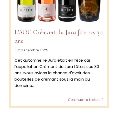
L’AOC Crémant du Jura fête ses 30
ans
Publication
2 décembre 2025
publiée :
Cet automne, le Jura était en fête car
l'appellation Crémant du Jura fêtait ses 30
ans !Nous avions la chance d'avoir des
bouteilles de crémant sous la main au
domaine…
L’AOC
Continuer La Lecture
Créman
du
Jura