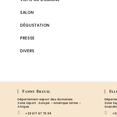
SALON
DÉGUSTATION
PRESSE
DIVERS
Fanny Breuil
Ell
Département export des domaines
Départe
Zone Export : Europe - Amérique latine -
Zone Ex
Afrique
Scandin
+33 617 67 75 39
+3