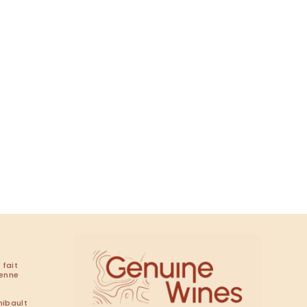
 fait
renne
hibault