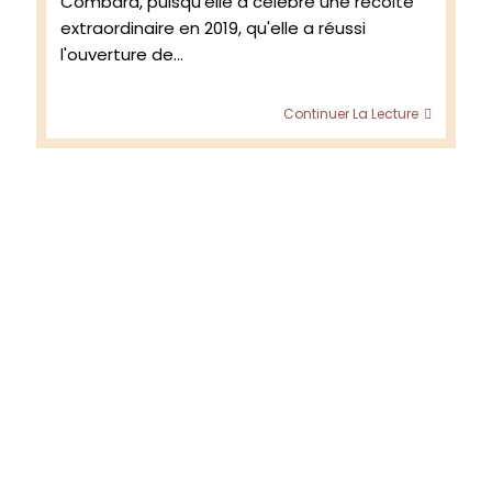
Combard, puisqu'elle a célébré une récolte
extraordinaire en 2019, qu'elle a réussi
l'ouverture de…
Figuière
Continuer La Lecture
–
Présent
de
la
gamm
« Médit