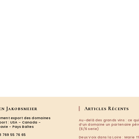
en Jakobsmeier
Articles Récents
ment export des domaines
Au-delà des grands vins : ce qui
port : USA - Canada -
d’un domaine un partenaire pé
avie - Pays Baltes
(6/6 serie)
3 769 55 76 65
Deux Voix dans la Loire : Marie T