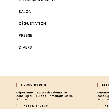
SALON
DÉGUSTATION
PRESSE
DIVERS
Fanny Breuil
Ell
Département export des domaines
Départe
Zone Export : Europe - Amérique latine -
Zone Ex
Afrique
Scandin
+33 617 67 75 39
+3