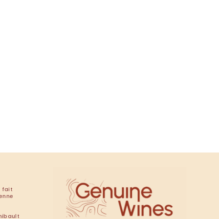
 fait
renne
hibault