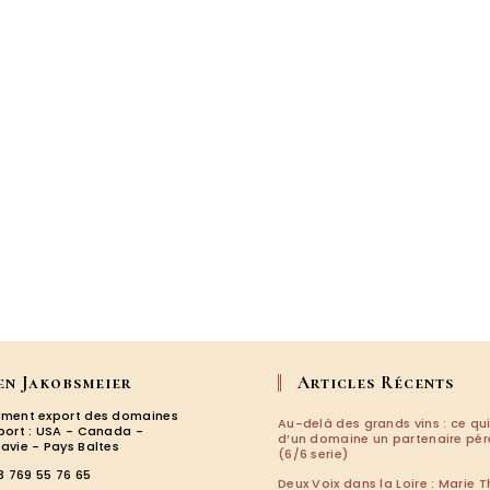
en Jakobsmeier
Articles Récents
ment export des domaines
Au-delà des grands vins : ce qui
port : USA - Canada -
d’un domaine un partenaire pé
avie - Pays Baltes
(6/6 serie)
3 769 55 76 65
Deux Voix dans la Loire : Marie T