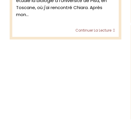
étudié la biologie à l'Université de Pisa, en
Toscane, où j'ai rencontré Chiara. Après
mon…
Rencon
Continuer La Lecture
avec
les
vignero
France
et
Chiara