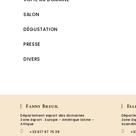
SALON
DÉGUSTATION
PRESSE
DIVERS
Fanny Breuil
Ell
Département export des domaines
Départe
Zone Export : Europe - Amérique latine -
Zone Ex
Afrique
Scandin
+33 617 67 75 39
+3