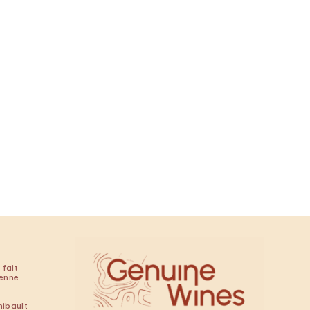
.
Tunia
:
Arezzo Tusc
 fait
renne
hibault