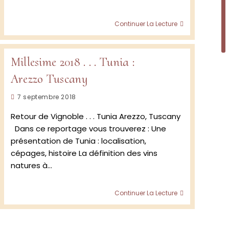
L’Actu
Continuer La Lecture
De
Tunia,
tre
Juillet
Millesime 2018 . . . Tunia :
2019
Arezzo Tuscany
nnes:
sca
Publication
7 septembre 2018
publiée :
Retour de Vignoble . . . Tunia Arezzo, Tuscany
Dans ce reportage vous trouverez : Une
présentation de Tunia : localisation,
cépages, histoire La définition des vins
natures à…
Millesime
Continuer La Lecture
2018
.
.