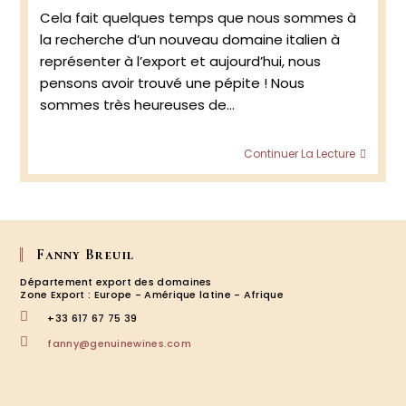
publiée :
Cela fait quelques temps que nous sommes à
la recherche d’un nouveau domaine italien à
représenter à l’export et aujourd’hui, nous
pensons avoir trouvé une pépite ! Nous
sommes très heureuses de…
Bronz
Continuer La Lecture
:
Valpol
&
Amar
Fanny Breuil
Département export des domaines
Zone Export : Europe - Amérique latine - Afrique
+33 617 67 75 39
S’ouvre
fanny@genuinewines.com
dans
votre
application