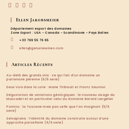
S’ouvre
S’ouvre
S’ouvre
S’ouvre
dans
dans
dans
dans
Ellen Jakobsmeier
un
un
un
un
nouvel
nouvel
nouvel
nouvel
Département export des domaines
onglet
onglet
onglet
onglet
Zone Export : USA - Canada - Scandinavie - Pays Baltes
+33 769 55 76 65
S’ouvre
ellen@genuinewines.com
dans
votre
application
Articles Récents
Au-delà des grands vins : ce qui fait d’un domaine un
partenaire pérenne (6/6 serie)
Deux Voix dans la Loire : Marie Thibault et Frantz Saumon
Dégustation de variations géologiques : le nouveau visage du
Muscadet et en particulier celui du domaine Batard Langelier
Pomino : la Toscane mais pas celle que l’on imaginait (5/6
serie)
Selvapiana : l’identité du domaine construite autour d’une
approche parcellaire (4/6 serie)