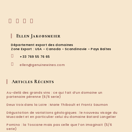
Ellen Jakobsmeier
Département export des domaines
Zone Export : USA - Canada - Scandinavie - Pays Baltes
+33 769 55 76 65
ellen@genuinewines.com
Articles Récents
Au-delà des grands vins : ce qui fait d’un domaine un
partenaire pérenne (6/6 serie)
Deux Voix dans la Loire : Marie Thibault et Frantz Saumon
Dégustation de variations géologiques : le nouveau visage du
Muscadet et en particulier celui du domaine Batard Langelier
Pomino : la Toscane mais pas celle que l’on imaginait (5/6
serie)