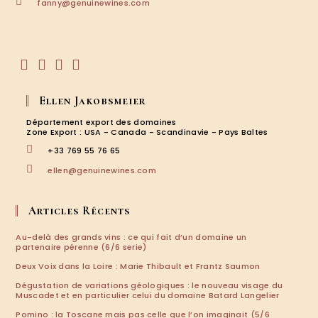
S’ouvre
fanny@genuinewines.com
dans
votre
application
S’ouvre
S’ouvre
S’ouvre
S’ouvre
dans
dans
dans
dans
Ellen Jakobsmeier
un
un
un
un
nouvel
nouvel
nouvel
nouvel
Département export des domaines
onglet
onglet
onglet
onglet
Zone Export : USA - Canada - Scandinavie - Pays Baltes
+33 769 55 76 65
S’ouvre
ellen@genuinewines.com
dans
votre
application
Articles Récents
Au-delà des grands vins : ce qui fait d’un domaine un
partenaire pérenne (6/6 serie)
Deux Voix dans la Loire : Marie Thibault et Frantz Saumon
Dégustation de variations géologiques : le nouveau visage du
Muscadet et en particulier celui du domaine Batard Langelier
Pomino : la Toscane mais pas celle que l’on imaginait (5/6