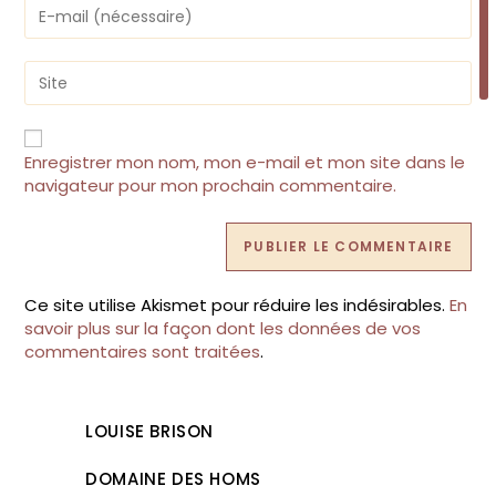
or
Enter
username
your
to
email
comment
address
Saisir
to
l’URL
comment
de
votre
site
Enregistrer mon nom, mon e-mail et mon site dans le
(facultatif)
navigateur pour mon prochain commentaire.
Ce site utilise Akismet pour réduire les indésirables.
En
savoir plus sur la façon dont les données de vos
commentaires sont traitées
.
LOUISE BRISON
DOMAINE DES HOMS