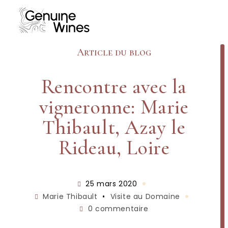
Skip
to
content
Article du blog
Rencontre avec la
vigneronne: Marie
Thibault, Azay le
Rideau, Loire
Publication
25 mars 2020
publiée :
Post
Marie Thibault
•
Visite au Domaine
category:
Commentaires
0 commentaire
de
la