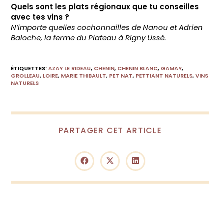
Quels sont les plats régionaux que tu conseilles
avec tes vins ?
N’importe quelles cochonnailles de Nanou et Adrien
Baloche, la ferme du Plateau à Rigny Ussé.
ÉTIQUETTES
:
AZAY LE RIDEAU
,
CHENIN
,
CHENIN BLANC
,
GAMAY
,
GROLLEAU
,
LOIRE
,
MARIE THIBAULT
,
PET NAT
,
PETTIANT NATURELS
,
VINS
NATURELS
PARTAGER
PARTAGER CET ARTICLE
CE
CONTENU
Ouvrir
Ouvrir
Ouvrir
dans
dans
dans
une
une
une
autre
autre
autre
fenêtre
fenêtre
fenêtre