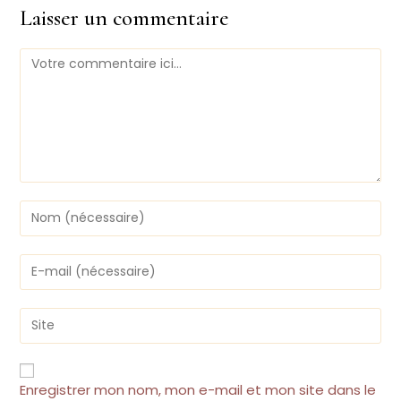
Laisser un commentaire
Comment
Enter
your
name
or
Enter
username
your
to
email
comment
address
Saisir
to
l’URL
comment
de
votre
site
Enregistrer mon nom, mon e-mail et mon site dans le
(facultatif)