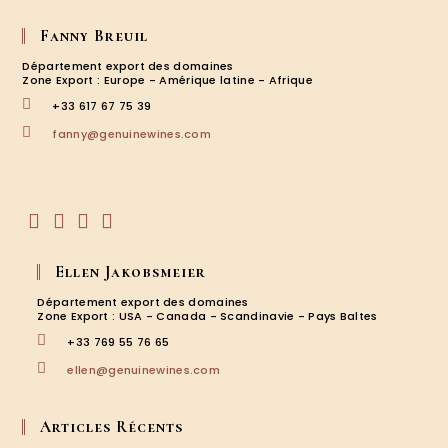
Fanny Breuil
Département export des domaines
Zone Export : Europe - Amérique latine - Afrique
+33 617 67 75 39
S’ouvre
fanny@genuinewines.com
dans
votre
application
S’ouvre
S’ouvre
S’ouvre
S’ouvre
dans
dans
dans
dans
Ellen Jakobsmeier
un
un
un
un
nouvel
nouvel
nouvel
nouvel
Département export des domaines
onglet
onglet
onglet
onglet
Zone Export : USA - Canada - Scandinavie - Pays Baltes
+33 769 55 76 65
S’ouvre
ellen@genuinewines.com
dans
votre
application
Articles Récents