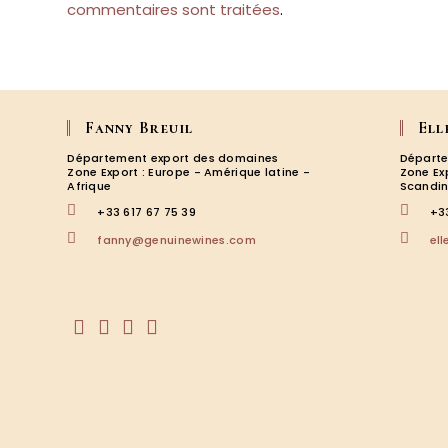
commentaires sont traitées
.
Fanny Breuil
Ell
Département export des domaines
Départe
Zone Export : Europe - Amérique latine -
Zone Ex
Afrique
Scandin
+33 617 67 75 39
+3
S’ouvre
fanny@genuinewines.com
el
dans
votre
application
S’ouvre
S’ouvre
S’ouvre
S’ouvre
dans
dans
dans
dans
un
un
un
un
nouvel
nouvel
nouvel
nouvel
onglet
onglet
onglet
onglet