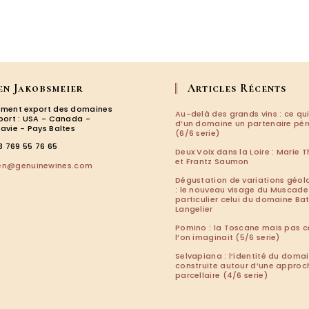
en Jakobsmeier
Articles Récents
ment export des domaines
Au-delà des grands vins : ce qui
port : USA - Canada -
d’un domaine un partenaire pé
avie - Pays Baltes
(6/6 serie)
3 769 55 76 65
Deux Voix dans la Loire : Marie T
et Frantz Saumon
S’ouvre
len@genuinewines.com
dans
Dégustation de variations géol
votre
: le nouveau visage du Muscade
particulier celui du domaine Ba
application
Langelier
Pomino : la Toscane mais pas c
l’on imaginait (5/6 serie)
Selvapiana : l’identité du doma
construite autour d’une approc
parcellaire (4/6 serie)