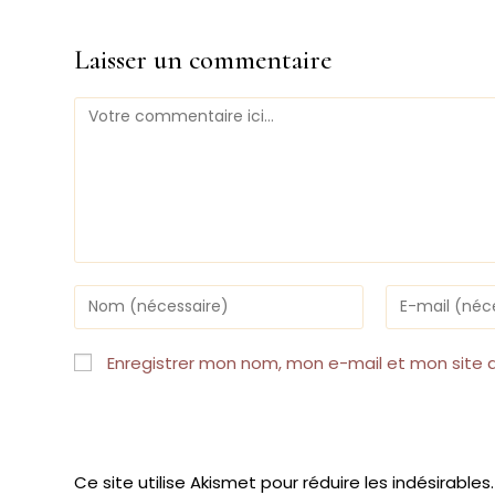
Laisser un commentaire
Comment
Enter
Enter
your
your
name
email
or
address
Enregistrer mon nom, mon e-mail et mon site 
username
to
to
comment
comment
Ce site utilise Akismet pour réduire les indésirables