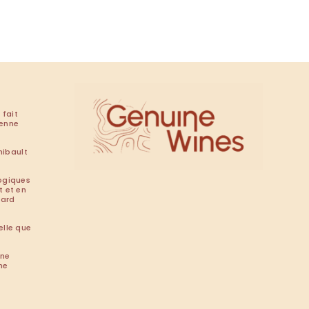
 fait
renne
hibault
ogiques
t et en
tard
elle que
ine
he