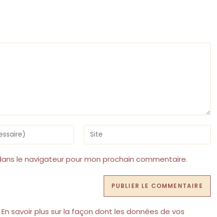
Saisir
l’URL
de
votre
dans le navigateur pour mon prochain commentaire.
site
(facultatif)
.
En savoir plus sur la façon dont les données de vos