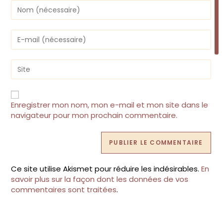
Enter
your
name
or
Enter
username
your
to
email
comment
address
Saisir
to
l’URL
comment
de
votre
site
Enregistrer mon nom, mon e-mail et mon site dans le
(facultatif)
navigateur pour mon prochain commentaire.
Ce site utilise Akismet pour réduire les indésirables.
En
savoir plus sur la façon dont les données de vos
commentaires sont traitées
.