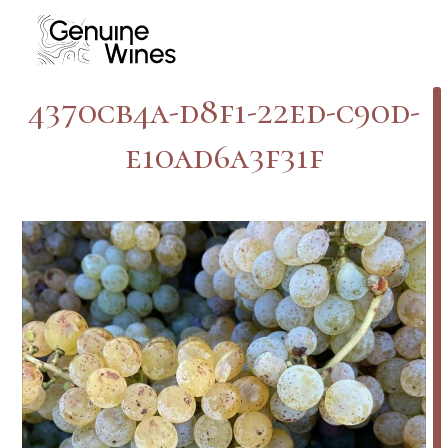
Skip
to
content
4370cb4a-d8f1-22ed-c90d-
e10ad6a3f31f