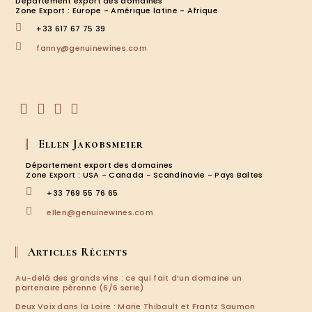
Département export des domaines
Zone Export : Europe - Amérique latine - Afrique
+33 617 67 75 39
S’ouvre
fanny@genuinewines.com
dans
votre
application
S’ouvre
S’ouvre
S’ouvre
S’ouvre
dans
dans
dans
dans
Ellen Jakobsmeier
un
un
un
un
nouvel
nouvel
nouvel
nouvel
Département export des domaines
onglet
onglet
onglet
onglet
Zone Export : USA - Canada - Scandinavie - Pays Baltes
+33 769 55 76 65
S’ouvre
ellen@genuinewines.com
dans
votre
application
Articles Récents
Au-delà des grands vins : ce qui fait d’un domaine un
partenaire pérenne (6/6 serie)
Deux Voix dans la Loire : Marie Thibault et Frantz Saumon