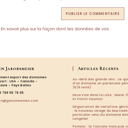
site
(facultatif)
.
En savoir plus sur la façon dont les données de vos
en Jakobsmeier
Articles Récents
ment export des domaines
Au-delà des grands vins : ce qui
port : USA - Canada -
d’un domaine un partenaire pé
avie - Pays Baltes
(6/6 serie)
3 769 55 76 65
Deux Voix dans la Loire : Marie T
et Frantz Saumon
S’ouvre
len@genuinewines.com
dans
Dégustation de variations géol
votre
: le nouveau visage du Muscade
particulier celui du domaine Ba
application
Langelier
Pomino : la Toscane mais pas c