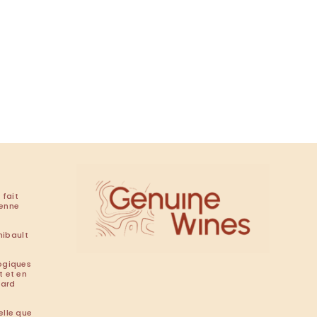
 fait
renne
hibault
ogiques
t et en
tard
elle que