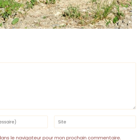
Saisir
l’URL
de
votre
dans le navigateur pour mon prochain commentaire.