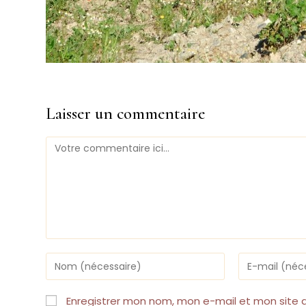
Laisser un commentaire
Comment
Enter
Enter
your
your
name
email
or
address
Enregistrer mon nom, mon e-mail et mon site 