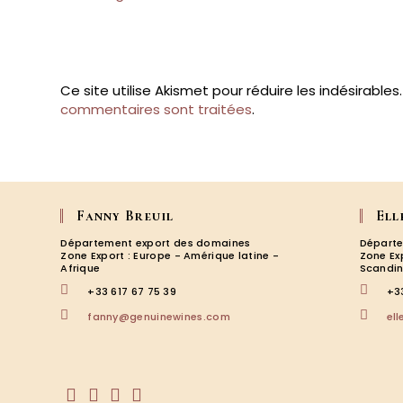
username
to
to
comment
comment
Ce site utilise Akismet pour réduire les indésirables
commentaires sont traitées
.
Fanny Breuil
Ell
Département export des domaines
Départe
Zone Export : Europe - Amérique latine -
Zone Ex
Afrique
Scandin
+33 617 67 75 39
+3
S’ouvre
fanny@genuinewines.com
el
dans
votre
application