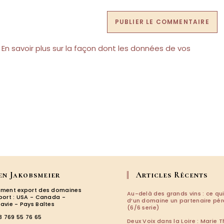
site
(facultatif)
.
En savoir plus sur la façon dont les données de vos
en Jakobsmeier
Articles Récents
ment export des domaines
Au-delà des grands vins : ce qui
port : USA - Canada -
d’un domaine un partenaire pé
avie - Pays Baltes
(6/6 serie)
3 769 55 76 65
Deux Voix dans la Loire : Marie T