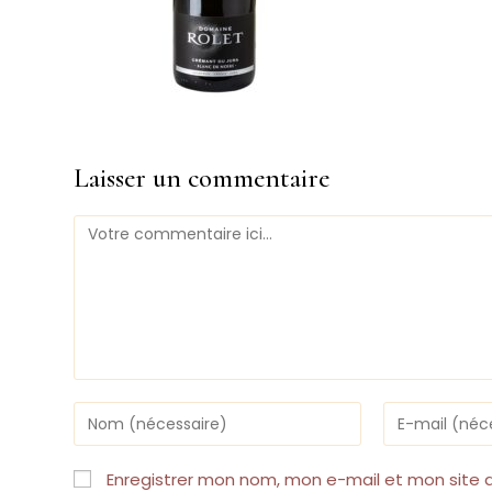
Laisser un commentaire
Comment
Enter
Enter
your
your
name
email
or
address
Enregistrer mon nom, mon e-mail et mon site 