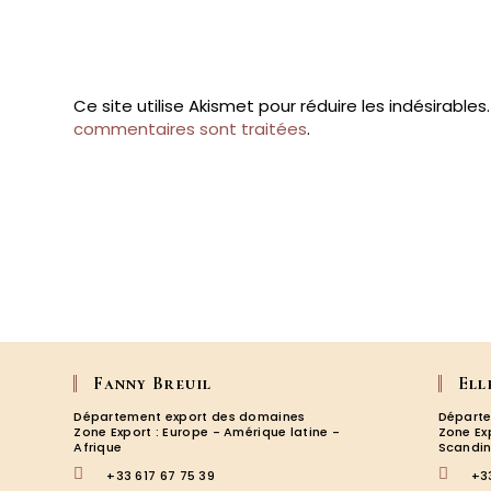
username
to
to
comment
comment
Ce site utilise Akismet pour réduire les indésirables
commentaires sont traitées
.
Fanny Breuil
Ell
Département export des domaines
Départe
Zone Export : Europe - Amérique latine -
Zone Ex
Afrique
Scandin
+33 617 67 75 39
+3