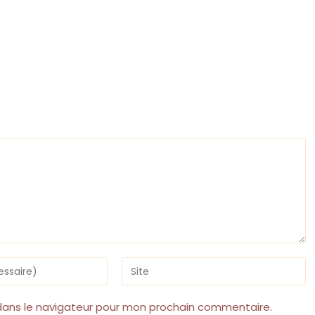
Saisir
l’URL
de
votre
dans le navigateur pour mon prochain commentaire.