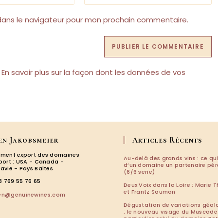
de
votre
dans le navigateur pour mon prochain commentaire.
site
(facultatif)
.
En savoir plus sur la façon dont les données de vos
en Jakobsmeier
Articles Récents
ment export des domaines
Au-delà des grands vins : ce qui
port : USA - Canada -
d’un domaine un partenaire pé
avie - Pays Baltes
(6/6 serie)
3 769 55 76 65
Deux Voix dans la Loire : Marie T
et Frantz Saumon
S’ouvre
len@genuinewines.com
dans
Dégustation de variations géol
votre
: le nouveau visage du Muscade