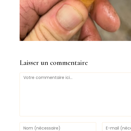
Laisser un commentaire
Comment
Enter
Enter
your
your