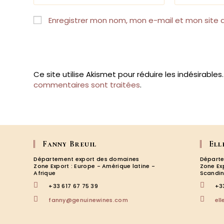
name
email
or
address
Enregistrer mon nom, mon e-mail et mon site 
username
to
to
comment
comment
Ce site utilise Akismet pour réduire les indésirables
commentaires sont traitées
.
Fanny Breuil
Ell
Département export des domaines
Départe
Zone Export : Europe - Amérique latine -
Zone Ex
Afrique
Scandin
+33 617 67 75 39
+3
S’ouvre
fanny@genuinewines.com
el
dans
votre