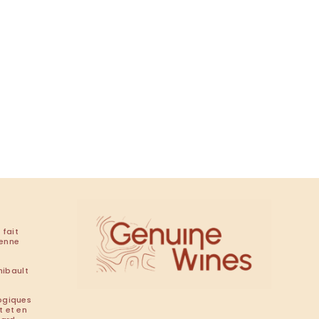
 fait
renne
hibault
ogiques
t et en