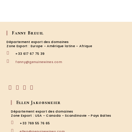
Fanny Breuil
Département export des domaines
Zone Export : Europe - Amérique latine - Afrique
+33 617 67 75 39
S’ouvre
fanny@genuinewines.com
dans
votre
application
S’ouvre
S’ouvre
S’ouvre
S’ouvre
dans
dans
dans
dans
Ellen Jakobsmeier
un
un
un
un
nouvel
nouvel
nouvel
nouvel
Département export des domaines
onglet
onglet
onglet
onglet
Zone Export : USA - Canada - Scandinavie - Pays Baltes
+33 769 55 76 65
S’ouvre
ellen@genuinewines.com