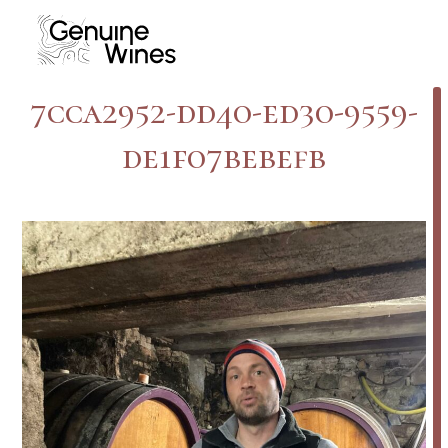
Skip
to
content
7cca2952-dd40-ed30-9559-
de1f07bebefb