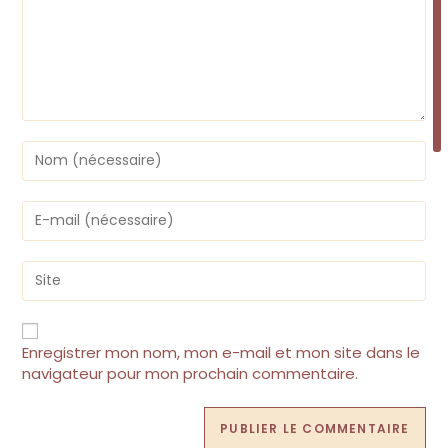
Enter
your
name
or
Enter
username
your
to
email
comment
address
Saisir
to
l’URL
comment
de
votre
site
Enregistrer mon nom, mon e-mail et mon site dans le
(facultatif)
navigateur pour mon prochain commentaire.