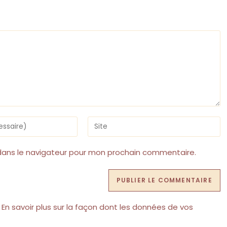
Saisir
l’URL
de
votre
dans le navigateur pour mon prochain commentaire.
site
(facultatif)
.
En savoir plus sur la façon dont les données de vos