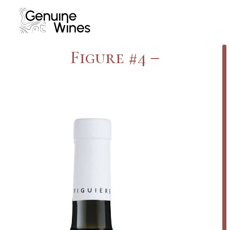
Skip
to
content
Figure #4 –