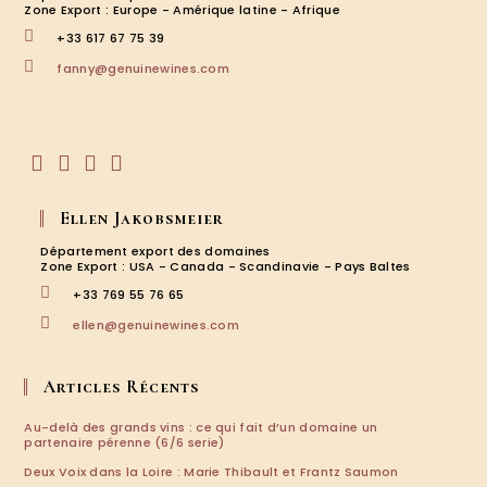
Zone Export : Europe - Amérique latine - Afrique
+33 617 67 75 39
S’ouvre
fanny@genuinewines.com
dans
votre
application
S’ouvre
S’ouvre
S’ouvre
S’ouvre
dans
dans
dans
dans
Ellen Jakobsmeier
un
un
un
un
nouvel
nouvel
nouvel
nouvel
Département export des domaines
onglet
onglet
onglet
onglet
Zone Export : USA - Canada - Scandinavie - Pays Baltes
+33 769 55 76 65
S’ouvre
ellen@genuinewines.com
dans
votre
application
Articles Récents
Au-delà des grands vins : ce qui fait d’un domaine un
partenaire pérenne (6/6 serie)
Deux Voix dans la Loire : Marie Thibault et Frantz Saumon