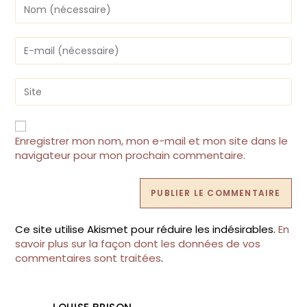
Enter
your
name
or
Enter
username
your
to
email
comment
address
Saisir
to
l’URL
comment
de
votre
site
Enregistrer mon nom, mon e-mail et mon site dans le
(facultatif)
navigateur pour mon prochain commentaire.
Ce site utilise Akismet pour réduire les indésirables.
En
savoir plus sur la façon dont les données de vos
commentaires sont traitées
.