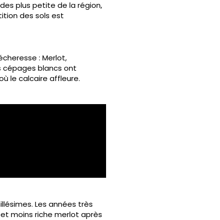
es plus petite de la région,
ition des sols est
écheresse : Merlot,
rs cépages blancs ont
ù le calcaire affleure.
llésimes. Les années très
 et moins riche merlot après