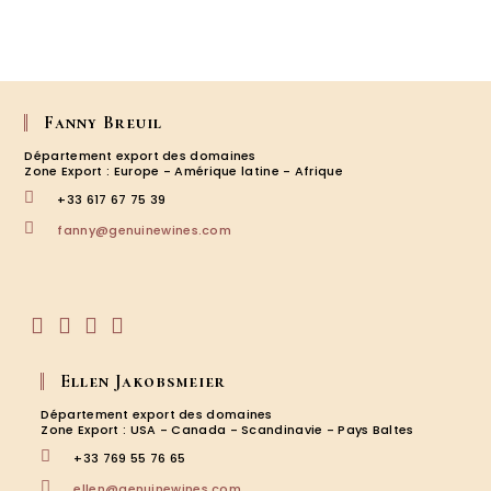
Fanny Breuil
Département export des domaines
Zone Export : Europe - Amérique latine - Afrique
+33 617 67 75 39
S’ouvre
fanny@genuinewines.com
dans
votre
application
S’ouvre
S’ouvre
S’ouvre
S’ouvre
dans
dans
dans
dans
Ellen Jakobsmeier
un
un
un
un
nouvel
nouvel
nouvel
nouvel
Département export des domaines
onglet
onglet
onglet
onglet
Zone Export : USA - Canada - Scandinavie - Pays Baltes
+33 769 55 76 65
S’ouvre
ellen@genuinewines.com