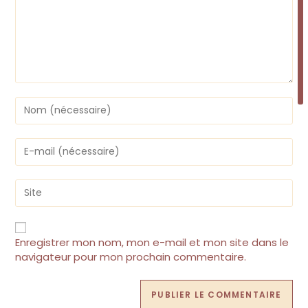
Enter
your
name
or
Enter
username
your
to
email
comment
address
Saisir
to
l’URL
comment
de
votre
site
Enregistrer mon nom, mon e-mail et mon site dans le
(facultatif)
navigateur pour mon prochain commentaire.