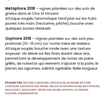
Metaphore 2018
–
vignes plantées sur des sols de
gneiss dans le Clos St Vincent
Attaque souple, l’aromatique tend plus sur les fruits
jaunes très mûrs (nectarine, pêche), bouche avec
quelques sucres résiduels.
Oxymore 2016
–
Vignes plantées sur des sols peu
profonds (10 -15 cm) sur roche mère de Gabbro
Attaque souple, bouche ronde avec une texture
soyeuse. Vin élevé sur lies fines durant deux ans,
permettant le développement de notes de pains
grillés, de noisette qui viennent s’ajouter à la poire, le
jasmin, les agrumes, salinité agréable. Belle longueur.
ÉTIQUETTES
:
BATARD LANGELIER
,
DIDASCALIE
,
DOMAINE BATARD
LANGELIER
,
MAISDON SUR SÈVRE
,
MELON DE BOURGOGNE
,
METAPHORE
,
MUSCADET
,
MUSCADET SÈVRE SUR MAINE
,
NANTES
,
OXYMORE
,
POLARIS
,
VINSDENANTES