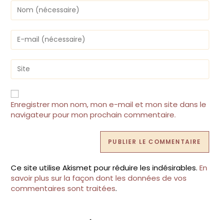
Enter
your
name
or
Enter
username
your
to
email
comment
address
Saisir
to
l’URL
comment
de
votre
site
Enregistrer mon nom, mon e-mail et mon site dans le
(facultatif)
navigateur pour mon prochain commentaire.
Ce site utilise Akismet pour réduire les indésirables.
En
savoir plus sur la façon dont les données de vos
commentaires sont traitées
.