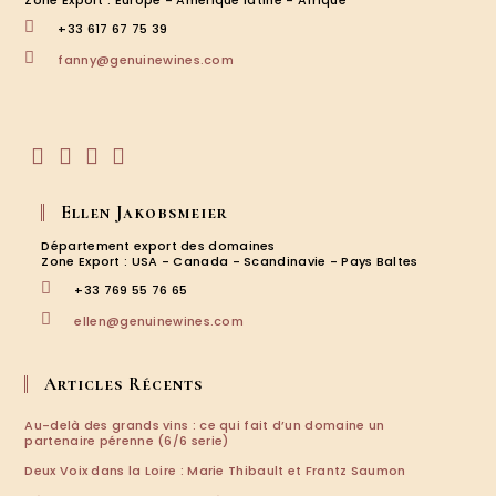
Zone Export : Europe - Amérique latine - Afrique
+33 617 67 75 39
S’ouvre
fanny@genuinewines.com
dans
votre
application
S’ouvre
S’ouvre
S’ouvre
S’ouvre
dans
dans
dans
dans
Ellen Jakobsmeier
un
un
un
un
nouvel
nouvel
nouvel
nouvel
Département export des domaines
onglet
onglet
onglet
onglet
Zone Export : USA - Canada - Scandinavie - Pays Baltes
+33 769 55 76 65
S’ouvre
ellen@genuinewines.com
dans
votre
application
Articles Récents
Au-delà des grands vins : ce qui fait d’un domaine un
partenaire pérenne (6/6 serie)
Deux Voix dans la Loire : Marie Thibault et Frantz Saumon