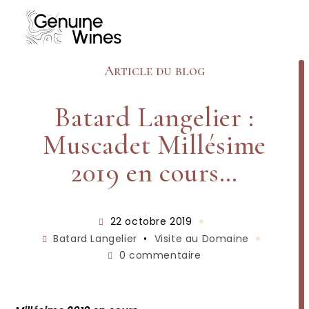
Skip
to
content
Article du blog
Batard Langelier :
Muscadet Millésime
2019 en cours…
Publication
22 octobre 2019
publiée :
Post
Batard Langelier
•
Visite au Domaine
category:
Commentaires
0 commentaire
de
la
publication :