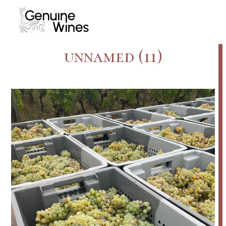
Skip
to
content
unnamed (11)