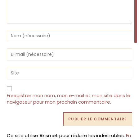
Enter
your
name
or
Enter
username
your
to
email
comment
address
Saisir
to
l’URL
comment
de
votre
site
Enregistrer mon nom, mon e-mail et mon site dans le
(facultatif)
navigateur pour mon prochain commentaire.
Ce site utilise Akismet pour réduire les indésirables.
En