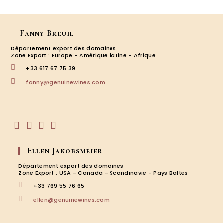
Fanny Breuil
Département export des domaines
Zone Export : Europe - Amérique latine - Afrique
+33 617 67 75 39
S’ouvre
fanny@genuinewines.com
dans
votre
application
S’ouvre
S’ouvre
S’ouvre
S’ouvre
dans
dans
dans
dans
Ellen Jakobsmeier
un
un
un
un
nouvel
nouvel
nouvel
nouvel
Département export des domaines
onglet
onglet
onglet
onglet
Zone Export : USA - Canada - Scandinavie - Pays Baltes
+33 769 55 76 65
S’ouvre
ellen@genuinewines.com
dans
votre