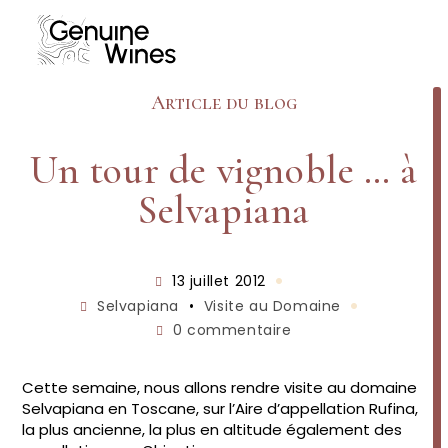
Skip
to
content
Article du blog
Un tour de vignoble … à
Selvapiana
Publication
13 juillet 2012
publiée :
Post
Selvapiana
•
Visite au Domaine
category:
Commentaires
0 commentaire
de
la
publication :
Cette semaine, nous allons rendre visite au domaine
Selvapiana en Toscane, sur l’Aire d’appellation Rufina,
la plus ancienne, la plus en altitude également des