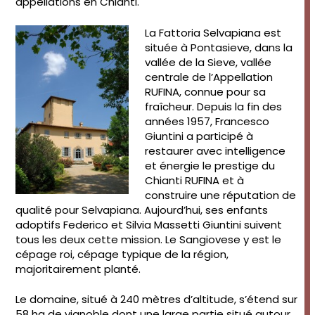
appellations en Chianti.
La Fattoria Selvapiana est
située à Pontasieve, dans la
vallée de la Sieve, vallée
centrale de l’Appellation
RUFINA, connue pour sa
fraîcheur. Depuis la fin des
années 1957, Francesco
Giuntini a participé à
restaurer avec intelligence
et énergie le prestige du
Chianti RUFINA et à
construire une réputation de
qualité pour Selvapiana. Aujourd’hui, ses enfants
adoptifs Federico et Silvia Massetti Giuntini suivent
tous les deux cette mission. Le Sangiovese y est le
cépage roi, cépage typique de la région,
majoritairement planté.
Le domaine, situé à 240 mètres d’altitude, s’étend sur
58 ha de vignoble dont une large partie situé autour