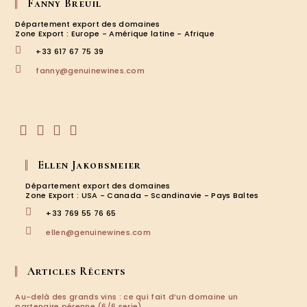
Fanny Breuil
Département export des domaines
Zone Export : Europe - Amérique latine - Afrique
+33 617 67 75 39
S’ouvre
fanny@genuinewines.com
dans
votre
application
S’ouvre
S’ouvre
S’ouvre
S’ouvre
dans
dans
dans
dans
Ellen Jakobsmeier
un
un
un
un
nouvel
nouvel
nouvel
nouvel
Département export des domaines
onglet
onglet
onglet
onglet
Zone Export : USA - Canada - Scandinavie - Pays Baltes
+33 769 55 76 65
S’ouvre
ellen@genuinewines.com
dans
votre
application
Articles Récents
Au-delà des grands vins : ce qui fait d’un domaine un
partenaire pérenne (6/6 serie)