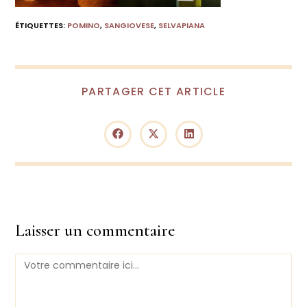
ÉTIQUETTES
:
POMINO
,
SANGIOVESE
,
SELVAPIANA
PARTAGER
PARTAGER CET ARTICLE
CE
CONTENU
Ouvrir
Ouvrir
Ouvrir
dans
dans
dans
une
une
une
autre
autre
autre
fenêtre
fenêtre
fenêtre
Laisser un commentaire
Comment