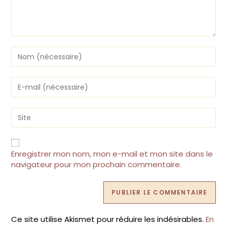
Enter
your
name
or
Enter
username
your
to
email
comment
address
Saisir
to
l’URL
comment
de
votre
site
Enregistrer mon nom, mon e-mail et mon site dans le
(facultatif)
navigateur pour mon prochain commentaire.
Ce site utilise Akismet pour réduire les indésirables.
En