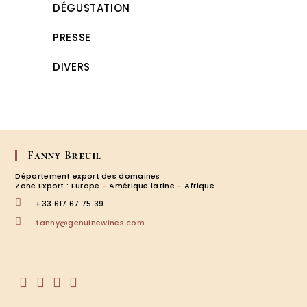
DÉGUSTATION
PRESSE
DIVERS
Fanny Breuil
Département export des domaines
Zone Export : Europe - Amérique latine - Afrique
+33 617 67 75 39
S’ouvre
fanny@genuinewines.com
dans
votre
application
S’ouvre
S’ouvre
S’ouvre
S’ouvre