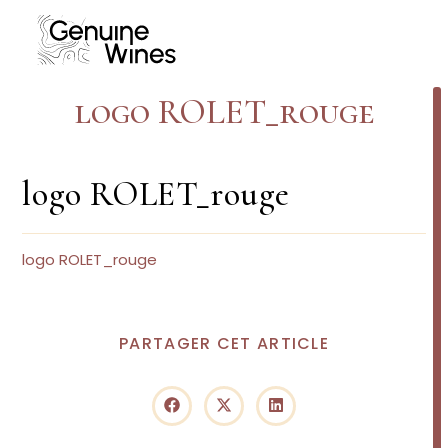
Skip
to
content
logo ROLET_rouge
logo ROLET_rouge
logo ROLET_rouge
PARTAGER
PARTAGER CET ARTICLE
CE
CONTENU
Ouvrir
Ouvrir
Ouvrir
dans
dans
dans
une
une
une