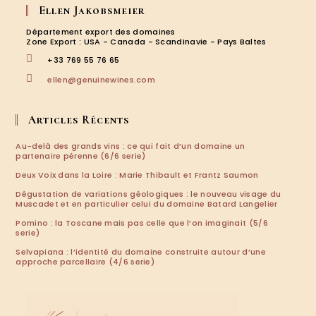
dans
dans
dans
dans
Ellen Jakobsmeier
un
un
un
un
nouvel
nouvel
nouvel
nouvel
Département export des domaines
onglet
onglet
onglet
onglet
Zone Export : USA - Canada - Scandinavie - Pays Baltes
+33 769 55 76 65
S’ouvre
ellen@genuinewines.com
dans
votre
application
Articles Récents
Au-delà des grands vins : ce qui fait d’un domaine un
partenaire pérenne (6/6 serie)
Deux Voix dans la Loire : Marie Thibault et Frantz Saumon
Dégustation de variations géologiques : le nouveau visage du
Muscadet et en particulier celui du domaine Batard Langelier
Pomino : la Toscane mais pas celle que l’on imaginait (5/6
serie)
Selvapiana : l’identité du domaine construite autour d’une
approche parcellaire (4/6 serie)