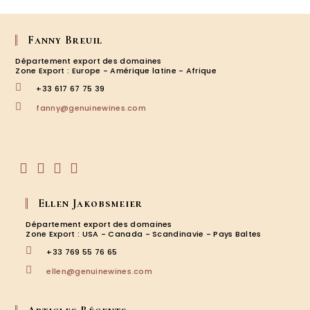
au
Doma
Rolet,
Jura:
Fanny Breuil
Focus
Département export des domaines
sur
Zone Export : Europe - Amérique latine - Afrique
le
+33 617 67 75 39
millés
2020
S’ouvre
fanny@genuinewines.com
avec
dans
Cédri
votre
application
Ducot
S’ouvre
S’ouvre
S’ouvre
S’ouvre
dans
dans
dans
dans
Ellen Jakobsmeier
un
un
un
un
nouvel
nouvel
nouvel
nouvel
Département export des domaines
onglet
onglet
onglet
onglet
Zone Export : USA - Canada - Scandinavie - Pays Baltes
+33 769 55 76 65
S’ouvre
ellen@genuinewines.com
dans
votre
application