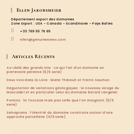
S’ouvre
S’ouvre
S’ouvre
S’ouvre
dans
dans
dans
dans
Ellen Jakobsmeier
un
un
un
un
nouvel
nouvel
nouvel
nouvel
Département export des domaines
onglet
onglet
onglet
onglet
Zone Export : USA - Canada - Scandinavie - Pays Baltes
+33 769 55 76 65
S’ouvre
ellen@genuinewines.com
dans
votre
application
Articles Récents
Au-delà des grands vins : ce qui fait d’un domaine un
partenaire pérenne (6/6 serie)
Deux Voix dans la Loire : Marie Thibault et Frantz Saumon
Dégustation de variations géologiques : le nouveau visage du
Muscadet et en particulier celui du domaine Batard Langelier
Pomino : la Toscane mais pas celle que l’on imaginait (5/6
serie)
Selvapiana : l’identité du domaine construite autour d’une
approche parcellaire (4/6 serie)