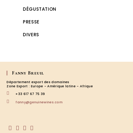
DÉGUSTATION
PRESSE
DIVERS
Fanny Breuil
Département export des domaines
Zone Export : Europe - Amérique latine - Afrique
+33 617 67 75 39
S’ouvre
fanny@genuinewines.com
dans
votre
application