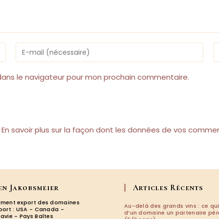
Enter
Sa
your
l’
email
d
address
v
dans le navigateur pour mon prochain commentaire.
to
si
comment
(f
.
En savoir plus sur la façon dont les données de vos commen
en Jakobsmeier
Articles Récents
ment export des domaines
Au-delà des grands vins : ce qui
port : USA - Canada -
d’un domaine un partenaire pé
avie - Pays Baltes