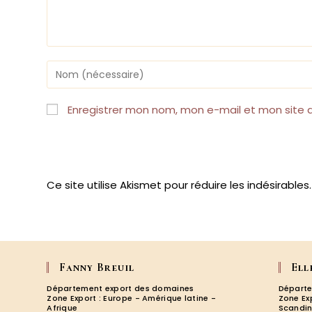
Enter
your
name
or
Enregistrer mon nom, mon e-mail et mon site 
username
to
comment
Ce site utilise Akismet pour réduire les indésirables
Fanny Breuil
Ell
Département export des domaines
Départe
Zone Export : Europe - Amérique latine -
Zone Ex
Afrique
Scandin